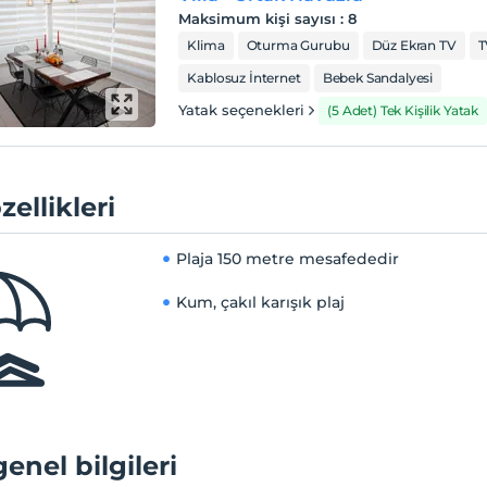
Maksimum kişi sayısı
:
8
Klima
Oturma Gurubu
Düz Ekran TV
T
Kablosuz İnternet
Bebek Sandalyesi
Yatak seçenekleri
(5 Adet) Tek Kişilik Yatak
zellikleri
Plaja
150 metre mesafededir
Kum, çakıl karışık plaj
genel bilgileri