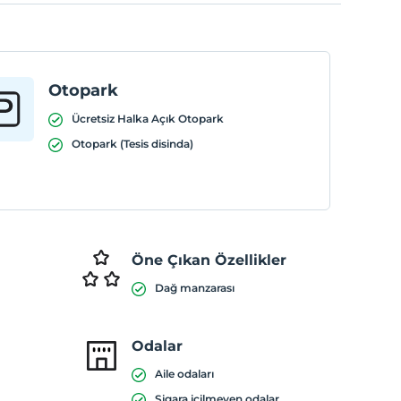
Otopark
Ücretsiz Halka Açık Otopark
Otopark (Tesis disinda)
Öne Çıkan Özellikler
Dağ manzarası
Odalar
Aile odaları
Sigara içilmeyen odalar