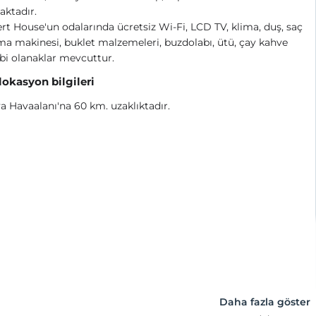
ktadır.
t House'un odalarında ücretsiz Wi-Fi, LCD TV, klima, duş, saç
a makinesi, buklet malzemeleri, buzdolabı, ütü, çay kahve
ibi olanaklar mevcuttur.
 lokasyon bilgileri
a Havaalanı'na 60 km. uzaklıktadır.
Daha fazla göster