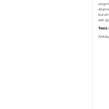
oluşma
Atamer
kurutm
seti g
Tesis
Antaly