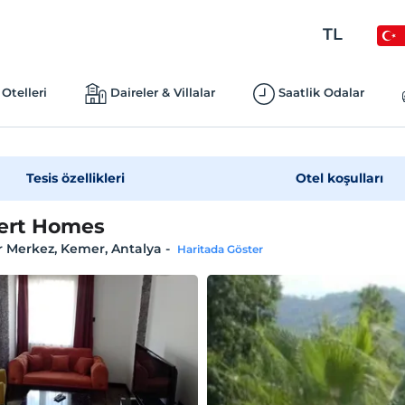
TL
Otelleri
Daireler & Villalar
Saatlik Odalar
Tesis özellikleri
Otel koşulları
ert Homes
 Merkez, Kemer, Antalya
-
Haritada Göster