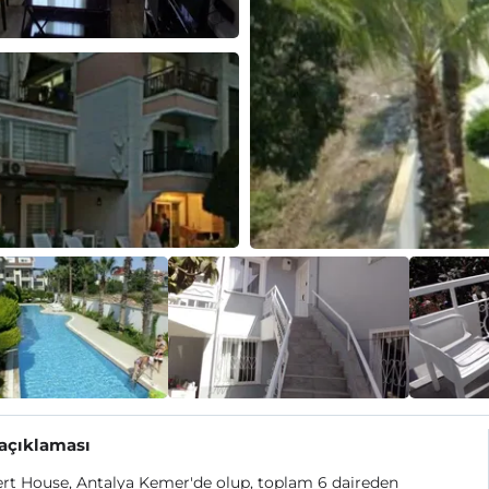
 açıklaması
rt House, Antalya Kemer'de olup, toplam 6 daireden