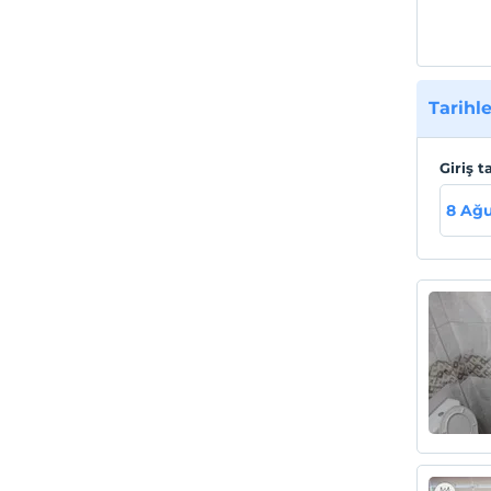
Tarihle
Giriş t
8 Ağu