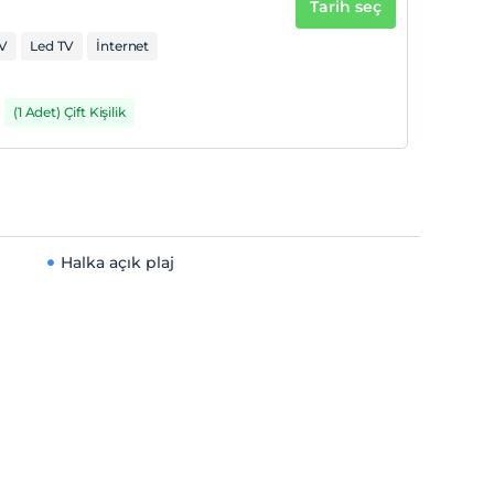
Tarih seç
V
Led TV
İnternet
(1 Adet) Çift Kişilik
Halka açık plaj