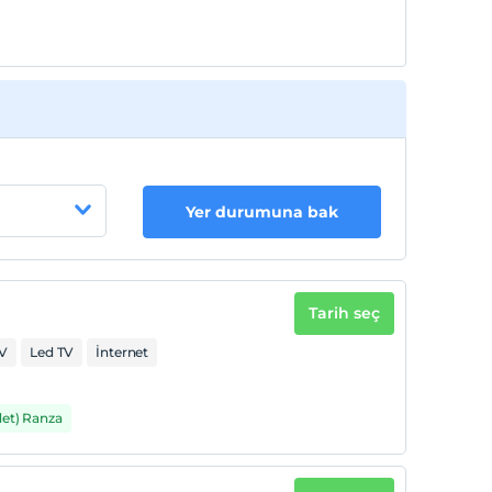
Yer durumuna bak
Tarih seç
V
Led TV
İnternet
det) Ranza