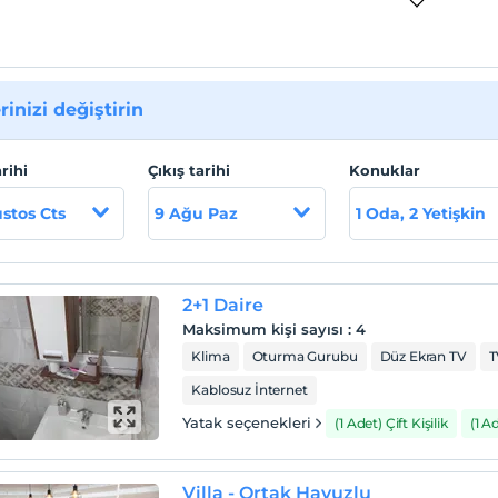
rinizi değiştirin
arihi
Çıkış tarihi
Konuklar
stos Cts
9 Ağu Paz
1 Oda, 2 Yetişkin
2+1 Daire
Maksimum kişi sayısı
:
4
Klima
Oturma Gurubu
Düz Ekran TV
T
Kablosuz İnternet
Yatak seçenekleri
(1 Adet) Çift Kişilik
(1 A
Villa - Ortak Havuzlu