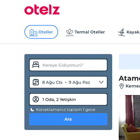
Oteller
Termal Oteller
Kayak 
Atam
-
8 Ağu Cts
9 Ağu Paz
Kemer
Konaklamanız toplam 1 gece
Ara