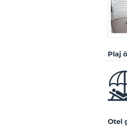
Plaj ö
Otel 