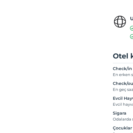
U
Otel 
Check/in
En erken s
Check/ou
En geç saa
Evcil Ha
Evcil hayv
Sigara
Odalarda s
Çocuklar