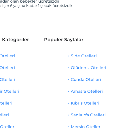
adar olan bebekler ücretsizdir.
a için 6 yaşına kadar 1 çocuk ücretsizdir
Kategoriler
Popüler Sayfalar
telleri
Side Otelleri
Otelleri
Ölüdeniz Otelleri
Otelleri
Cunda Otelleri
r Otelleri
Amasra Otelleri
telleri
Kıbrıs Otelleri
lleri
Şanlıurfa Otelleri
Otelleri
Mersin Otelleri