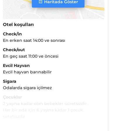
Haritada Göster
Otel koşulları
Check/in
En erken saat 14:00 ve sonrası
Check/out
En geç saat 11:00 ve öncesi
Evcil Hayvan
Evcil hayvan barınabilir
Sigara
Odalarda sigara içilmez
Çocuklar
2 yaşına kadar olan bebekler ücretsizdir.
Her bir oda için 6 yaşına kadar 1 çocuk
ücretsizdir