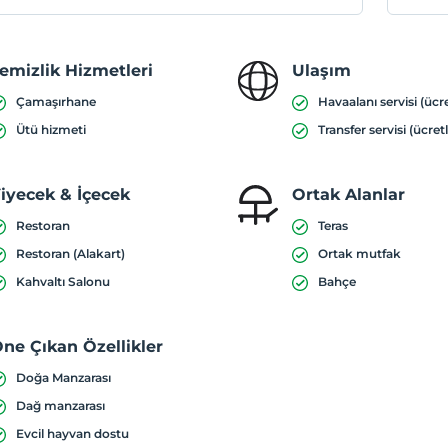
emizlik Hizmetleri
Ulaşım
Çamaşırhane
Havaalanı servisi (ücre
Ütü hizmeti
Transfer servisi (ücretl
iyecek & İçecek
Ortak Alanlar
Restoran
Teras
Restoran (Alakart)
Ortak mutfak
Kahvaltı Salonu
Bahçe
ne Çıkan Özellikler
Doğa Manzarası
Dağ manzarası
Evcil hayvan dostu