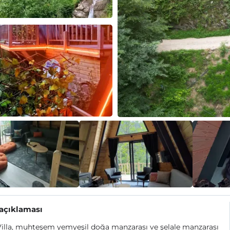
 açıklaması
illa, muhteşem yemyeşil doğa manzarası ve şelale manzarası