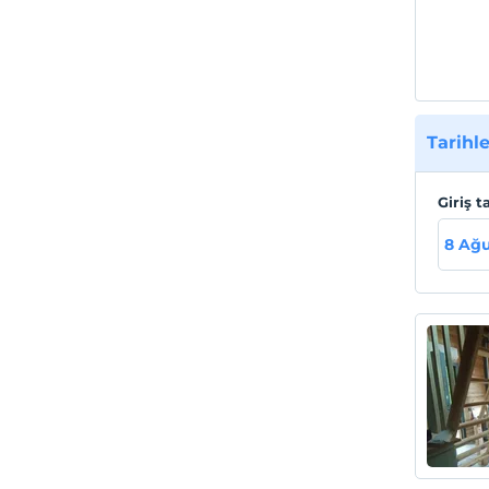
Tarihle
Giriş t
8 Ağu