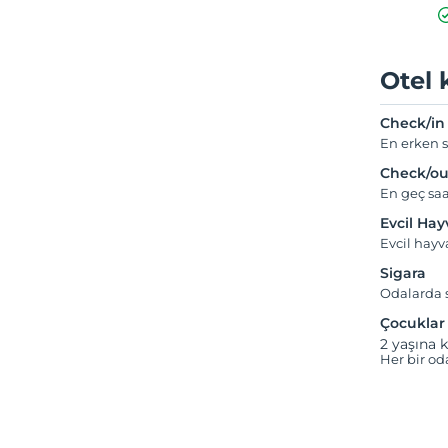
Otel 
Check/in
En erken s
Check/ou
En geç saa
Evcil Ha
Evcil hayv
Sigara
Odalarda s
Çocuklar
2 yaşına k
Her bir od