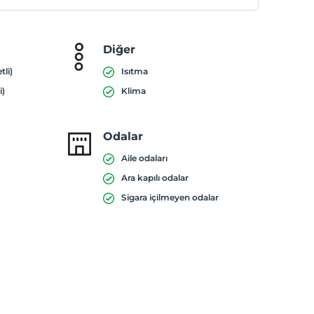
Diğer
tli)
Isıtma
i)
Klima
Odalar
Aile odaları
Ara kapılı odalar
Sigara içilmeyen odalar