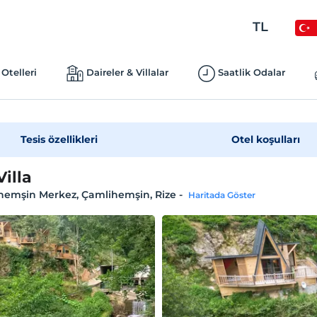
TL
Otelleri
Daireler & Villalar
Saatlik Odalar
Tesis özellikleri
Otel koşulları
illa
hemşin Merkez, Çamlihemşin, Rize
-
Haritada Göster