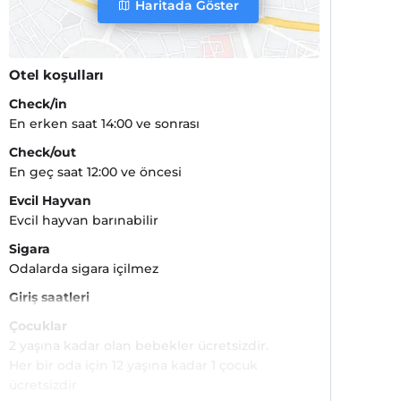
Haritada Göster
Otel koşulları
Check/in
En erken saat 14:00 ve sonrası
Check/out
En geç saat 12:00 ve öncesi
Evcil Hayvan
Evcil hayvan barınabilir
Sigara
Odalarda sigara içilmez
Giriş saatleri
Çocuklar
2 yaşına kadar olan bebekler ücretsizdir.
Her bir oda için 12 yaşına kadar 1 çocuk
ücretsizdir