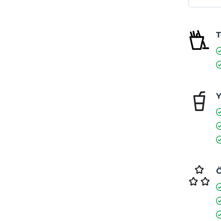
T
Y
Ö