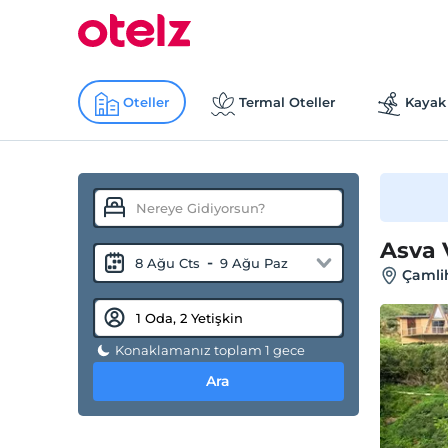
Oteller
Termal Oteller
Kayak 
Asva V
-
8 Ağu Cts
9 Ağu Paz
Çamli
Konaklamanız toplam 1 gece
Ara