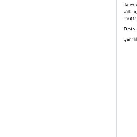
ile mi
Villa 
mutfak
Tesis
Çamlı