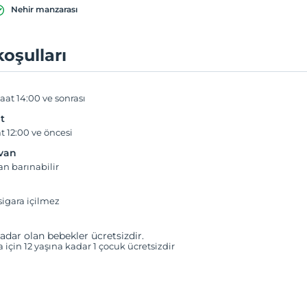
Nehir manzarası
koşulları
aat 14:00 ve sonrası
t
t 12:00 ve öncesi
yvan
an barınabilir
igara içilmez
adar olan bebekler ücretsizdir.
a için 12 yaşına kadar 1 çocuk ücretsizdir