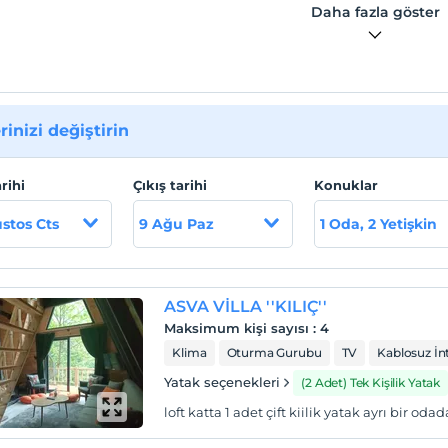
Daha fazla göster
rinizi değiştirin
arihi
Çıkış tarihi
Konuklar
stos Cts
9 Ağu Paz
1 Oda, 2 Yetişkin
ASVA VİLLA ''KILIÇ''
Maksimum kişi sayısı
:
4
Klima
Oturma Gurubu
TV
Kablosuz İn
Yatak seçenekleri
(2 Adet) Tek Kişilik Yatak
loft katta 1 adet çift kiilik yatak ayrı bir od