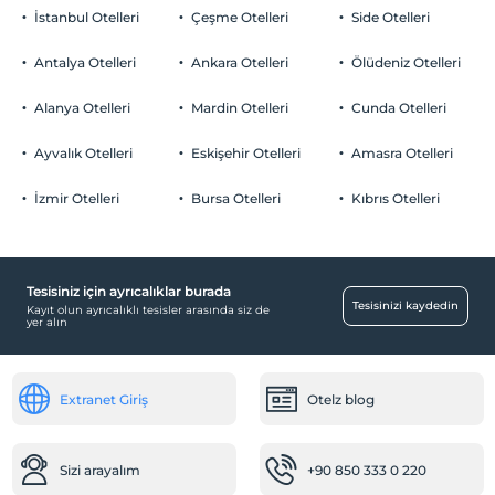
Sigara
İstanbul Otelleri
Çeşme Otelleri
Side Otelleri
Odalarda sigara içilmez
A la carte restoranlarda öncelikli
Otopark
rezervasyon
Çocuklar
Antalya Otelleri
Ankara Otelleri
Ölüdeniz Otelleri
2 yaşına kadar olan bebekler ücretsizdir.
Ücretsiz Özel Otopark
Her bir oda için 12 yaşına kadar 1 çocuk ücretsizdir
Alanya Otelleri
Mardin Otelleri
Cunda Otelleri
Otopark (Tesis bünyesinde)
Ayvalık Otelleri
Eskişehir Otelleri
Amasra Otelleri
İzmir Otelleri
Bursa Otelleri
Kıbrıs Otelleri
Diğer
Klima
Tesisiniz için ayrıcalıklar burada
Resepsiyon Hizmetleri
Tesisinizi kaydedin
Kayıt olun ayrıcalıklı tesisler arasında siz de
yer alın
24 saat açık resepsiyon
Bagaj muhafazası
Extranet Giriş
Otelz blog
Çalışma Alanları
Faks/fotokopi
Business center
Sizi arayalım
+90 850 333 0 220