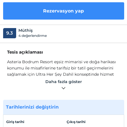
Rezervasyon yap
Müthiş
9.3
4 değerlendirme
Tesis açıklaması
Asteria Bodrum Resort eşsiz mimarisi ve doğa harikası
konumu ile misafirlerine tarifsiz bir tatil geçirmelerini
sağlamak için Ultra Her Şey Dahil konseptinde hizmet
vermektedir. Ana restaurantlarında alacağınız açık büfe
Daha fazla göster
lezzetlerin yanı sıra gün boyu sınırsız atıştırmalık servisi
ve akşamlarınızı farklı lezzetler ile değerlendirmeniz için
alakart restaurant hizmetleri vermektedir. Alakart
restaurantların tümünden rezervasyonlu ve ücretsiz
Tarihlerinizi değiştirin
olarak hizmet alabilmektesiniz.
Asteria Bodrum Resort eşsiz mimarisi ve doğa harikası
Giriş tarihi
Çıkış tarihi
konumu ile misafirlerine tarifsiz bir tatil geçirmelerini