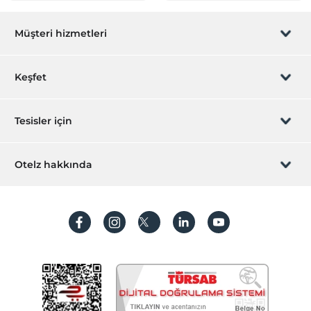
Eğlence Hizmetleri
Gece showları
Müşteri hizmetleri
Gece Clubü
Disco
Rezervasyon yönet
Keşfet
Odalar
Sizi arayalım
Aile odaları
Hediye Kart
Tesisler için
Ses geçirmeyen odalar
İştirak olun
ZPara Nedir?
Engelli odaları
Hemen tesisinizi ekleyin
Otelz hakkında
Çocuk
İletişim
Üye girişi
Villa/Daire ekleyin
Mini club
Hakkımızda
Sıkça sorulan sorular
Çocuk Havuzu
Hesap oluştur
Çocuk büfesi
Sürdürülebilirlik
Kişisel Verilerin Korunması
Bebek
Koşullar ve şartlar
Bebek karyolası
İşlem rehberi
Restoranda bebek sandalyesi