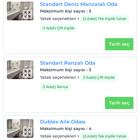
Gümbet'te ağırlıyoruz sizi. Asarlık mevkiindeki tesis,
Standart Deniz Manzaralı Oda
Bodrum merkeze 4 km, Milas Bodrum Havaalanı'na 35
Maksimum kişi sayısı
:
3
km mesafede bulunuyor
Yatak seçenekleri
(2 Adet) Tek Kişilik Yatak
(1 Adet) Çift Kişilik
Haritada Göster
Tarih seç
Otel koşulları
Standart Ranzalı Oda
Maksimum kişi sayısı
:
3
Check/in
Yatak seçenekleri
(1 Adet) Çift Kişilik
En erken saat 14:00 ve sonrası
(1 Adet) Ranza
Check/out
En geç saat 12:00 ve öncesi
Tarih seç
Evcil Hayvan
Evcil hayvan kabul edilmemektedir.
Dublex Aile Odası
Sigara
Maksimum kişi sayısı
:
4
Odalarda sigara içilmez
Yatak seçenekleri
(2 Adet) Tek Kişilik Yatak