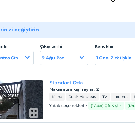
rinizi değiştirin
arihi
Çıkış tarihi
Konuklar
stos Cts
9 Ağu Paz
1 Oda, 2 Yetişkin
Standart Oda
Maksimum kişi sayısı
:
2
Klima
Deniz Manzarası
TV
İnternet
Yatak seçenekleri
(1 Adet) Çift Kişilik
(1 Ad