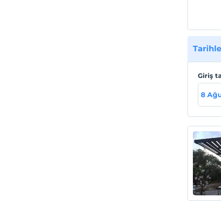
Tarihle
Giriş t
8 Ağu