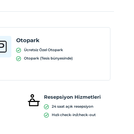
Otopark
Ücretsiz Özel Otopark
Otopark (Tesis bünyesinde)
Resepsiyon Hizmetleri
24 saat açık resepsiyon
Hızlı check-in/check-out