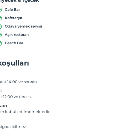
iyecek & İçecek
Cafe Bar
Kafeterya
Odaya yemek servisi
Açık restoran
Beach Bar
koşulları
aat 14:00 ve sonrası
t
t 12:00 ve öncesi
yvan
van kabul edilmemektedir.
igara içilmez