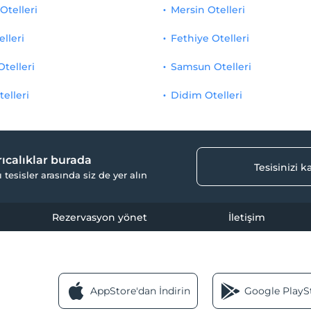
Otelleri
Mersin Otelleri
elleri
Fethiye Otelleri
Otelleri
Samsun Otelleri
telleri
Didim Otelleri
yrıcalıklar burada
Tesisinizi 
ı tesisler arasında siz de yer alın
Rezervasyon yönet
İletişim
AppStore'dan İndirin
Google PlaySt