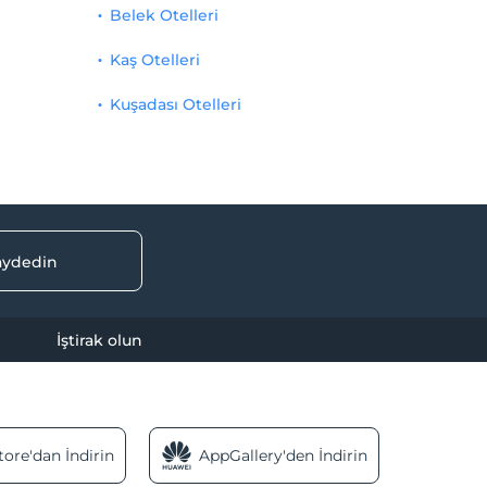
Belek Otelleri
Kaş Otelleri
Kuşadası Otelleri
kaydedin
İştirak olun
ore'dan İndirin
AppGallery'den İndirin