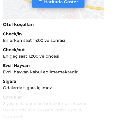
Haritada Göster
Otel koşulları
Check/in
En erken saat 14:00 ve sonrası
Check/out
En geç saat 12:00 ve öncesi
Evcil Hayvan
Evcil hayvan kabul edilmemektedir.
Sigara
Odalarda sigara içilmez
Çocuklar
2 yaşına kadar olan bebekler ücretsizdir.
Her bir oda için 5 yaşına kadar 1 çocuk
ücretsizdir