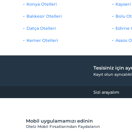
Konya Otelleri
Kayseri 
Balıkesir Otelleri
Bolu Ot
Datça Otelleri
Edirne 
Kemer Otelleri
Assos O
Tesisiniz için a
Kayıt olun ayrıcalıkl
Sizi arayalım
Mobil uygulamamızı edinin
Otelz Mobil Fırsatlarından Faydalanın