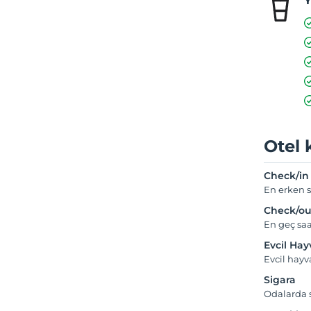
Y
Otel 
Check/in
En erken s
Check/ou
En geç saa
Evcil Ha
Evcil hay
Sigara
Odalarda s