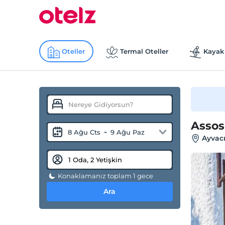
Oteller
Termal Oteller
Kayak 
Assos
-
8 Ağu Cts
9 Ağu Paz
Ayvac
Konaklamanız toplam 1 gece
Ara