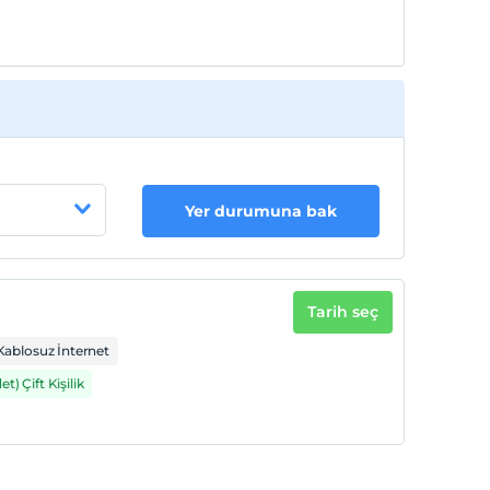
Yer durumuna bak
Tarih seç
Kablosuz İnternet
et) Çift Kişilik