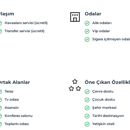
laşım
Odalar
Havaalanı servisi (ücretli)
Aile odaları
Transfer servisi (ücretli)
Vip odalar
Sigara içilmeyen odal
rtak Alanlar
Öne Çıkan Özellik
Teras
Çevre dostu
Tv odası
Çocuk dostu
Asansör
Şehir merkezi
Konferas salonu
Tarihi destinasyon
Toplantı odası
Yetişkin oteli