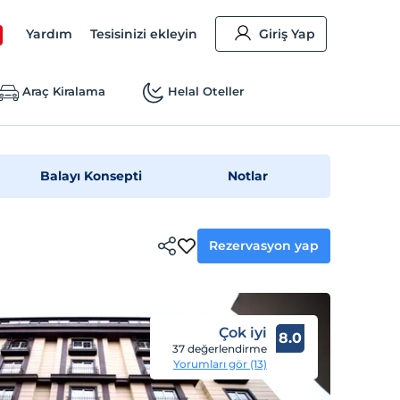
Yardım
Tesisinizi ekleyin
Giriş Yap
Araç Kiralama
Helal Oteller
Balayı Konsepti
Notlar
Rezervasyon yap
Çok iyi
8.0
37 değerlendirme
Yorumları gör (13)