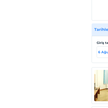
Tarihle
Giriş t
6 Ağu