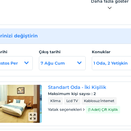
Daha fazla göster
rinizi değiştirin
arihi
Çıkış tarihi
Konuklar
stos Per
7 Ağu Cum
1 Oda, 2 Yetişkin
Standart Oda - İki Kişilik
Maksimum kişi sayısı
:
2
Klima
Lcd TV
Kablosuz İnternet
Yatak seçenekleri
(1 Adet) Çift Kişilik