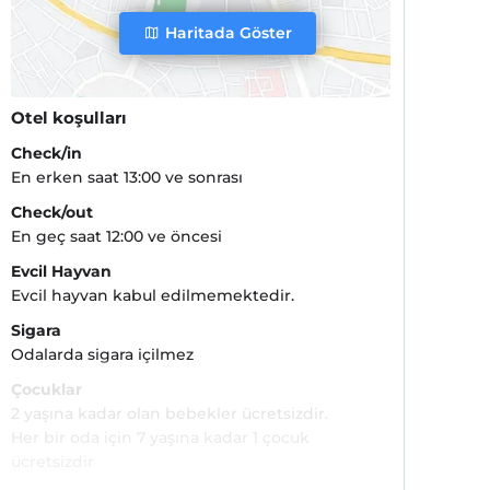
Haritada Göster
Otel koşulları
Check/in
En erken saat 13:00 ve sonrası
Check/out
En geç saat 12:00 ve öncesi
Evcil Hayvan
Evcil hayvan kabul edilmemektedir.
Sigara
Odalarda sigara içilmez
Çocuklar
2 yaşına kadar olan bebekler ücretsizdir.
Her bir oda için 7 yaşına kadar 1 çocuk
ücretsizdir