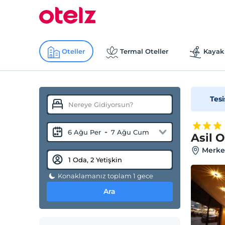
Oteller
Termal Oteller
Kayak 
Tesi
-
6 Ağu Per
7 Ağu Cum
Asil O
Merkez
Konaklamanız toplam 1 gece
Ara