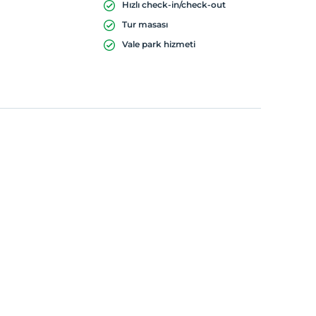
Hızlı check-in/check-out
Tur masası
Vale park hizmeti