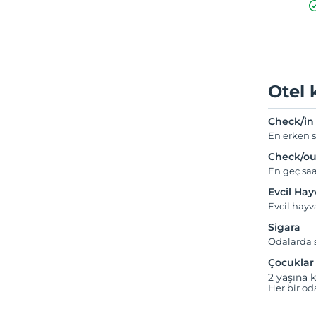
Otel 
Check/in
En erken s
Check/ou
En geç saa
Evcil Ha
Evcil hay
Sigara
Odalarda s
Çocuklar
2 yaşına k
Her bir od