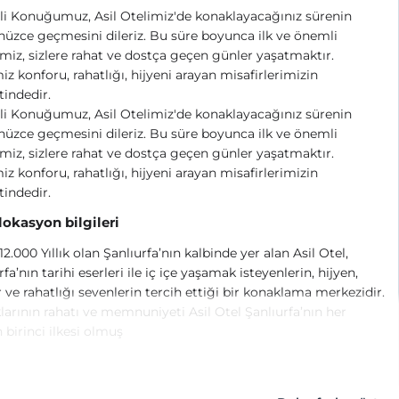
i Konuğumuz, Asil Otelimiz'de konaklayacağınız sürenin
üzce geçmesini dileriz. Bu süre boyunca ilk ve önemli
miz, sizlere rahat ve dostça geçen günler yaşatmaktır.
iz konforu, rahatlığı, hijyeni arayan misafirlerimizin
indedir.
i Konuğumuz, Asil Otelimiz'de konaklayacağınız sürenin
üzce geçmesini dileriz. Bu süre boyunca ilk ve önemli
miz, sizlere rahat ve dostça geçen günler yaşatmaktır.
iz konforu, rahatlığı, hijyeni arayan misafirlerimizin
indedir.
 lokasyon bilgileri
 12.000 Yıllık olan Şanlıurfa’nın kalbinde yer alan Asil Otel,
rfa’nın tarihi eserleri ile iç içe yaşamak isteyenlerin, hijyen,
 ve rahatlığı sevenlerin tercih ettiği bir konaklama merkezidir.
arının rahatı ve memnuniyeti Asil Otel Şanlıurfa’nın her
birinci ilkesi olmuş