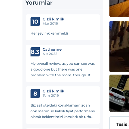
Yorumlar
Gizli kimlik
10
Mar 2019
Her şey mükemmeldi
Catherine
8.3
Nis 2022
My overall review, as you can see was
a good one but there was one
problem with the room, though. It
was stinking of cigarette smoke that
was there for a long time and I smelt
Gizli kimlik
it as soon as I stepped in! Even
8
Tem 2019
though I kept the windows open for
3 days, it was still there! I was told
Biz asil oteldeki konaklamamızdan
that Turkish people smoke not just in
cok memnun kaldık fiyat performans
hotels in general but even in their
olarak beklentimizi karsıladı bir urfaya
rooms! It s a pity cause it was a
gelısımızde tekrar konaklamak isteriz
Tesis
perfect stay with very friendly people