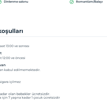
Dinlenme salonu
Romantizm/Balayı
koşulları
aat 13:00 ve sonrası
t
t 12:00 ve öncesi
yvan
van kabul edilmemektedir.
igara içilmez
adar olan bebekler ücretsizdir.
a için 7 yaşına kadar 1 çocuk ücretsizdir