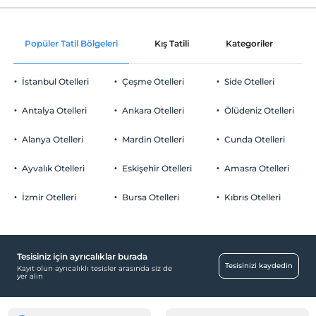
Internet
Check/in
Ücretsiz Wi-fi
En erken saat 10:00 ve sonrası
Popüler Tatil Bölgeleri
Kış Tatili
Kategoriler
P
Ortak alanlar ve tüm odalar
Check/out
En geç saat 13:00 ve öncesi
İstanbul Otelleri
Çeşme Otelleri
Side Otelleri
Evcil Hayvan
Evcil hayvan barınabilir
Antalya Otelleri
Ankara Otelleri
Ölüdeniz Otelleri
Sigara
Odalarda sigara içilmez
Alanya Otelleri
Mardin Otelleri
Cunda Otelleri
Otopark
Çocuklar
2 yaşına kadar olan bebekler ücretsizdir.
Ücretsiz Özel Otopark
Ayvalık Otelleri
Eskişehir Otelleri
Amasra Otelleri
Her bir oda için 6 yaşına kadar 2 çocuk ücretsizdir
Otopark (Tesis bünyesinde)
İzmir Otelleri
Bursa Otelleri
Kıbrıs Otelleri
Tesisiniz için ayrıcalıklar burada
Yiyecek & İçecek
Tesisinizi kaydedin
Kayıt olun ayrıcalıklı tesisler arasında siz de
yer alın
Kahvaltı Salonu
Sağlık