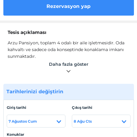
Rezervasyon yap
Tesis açıklaması
Arzu Pansiyon, toplam 4 odalı bir aile işletmesidir. Oda
kahvaltı ve sadece oda konseptinde konaklama imkanı
sunmaktadır.
Misafirlerimizin tatil deneyimini en iyi şekilde
Daha fazla göster
yaşamalarını arzulamaktayız. Gölet ve yayla manzaralı
pansiyonumuzda ev rahatlığında konaklama imkanı
sunmaktayız.
Tarihlerinizi değiştirin
Tesis lokasyon bilgileri
Aybastı Perşembe Yaylası'nda konumlanmaktadır.
Giriş tarihi
Çıkış tarihi
Aybastı Merkez'e 15 km. mesafededir.
7 Ağustos Cum
8 Ağu Cts
Haritada Göster
Konuklar