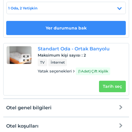
1 Oda, 2 Yetişkin
Otel koşulları
Yer durumuna bak
Check/in
En erken saat 10:00 ve sonrası
Check/out
Standart Oda - Ortak Banyolu
En geç saat 13:00 ve öncesi
Maksimum kişi sayısı
:
2
Evcil Hayvan
TV
İnternet
Evcil hayvan barınabilir
Yatak seçenekleri
(1 Adet) Çift Kişilik
Sigara
Odalarda sigara içilmez
Tarih seç
Çocuklar
2 yaşına kadar olan bebekler ücretsizdir.
Her bir oda için 6 yaşına kadar 2 çocuk ücretsizdir
Otel genel bilgileri
Otel koşulları