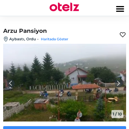
Arzu Pansiyon
Aybastı, Ordu
-
Haritada Göster
1
/
10