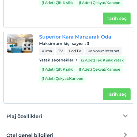
(1 Adet) Çift Kişilik
(1 Adet) Çekyat/Kanepe
Tarih seç
Superior Kara Manzaralı Oda
Maksimum kişi sayısı
:
3
Klima
TV
Lcd TV
Kablosuz İnternet
Yatak seçenekleri
(2 Adet) Tek Kişilik Yatak
(1 Adet) Çift Kişilik
(1 Adet) Çekyat/Kanepe
(1 Adet) Çekyat/Kanepe
Tarih seç
Plaj özellikleri
Otel genel bilgileri