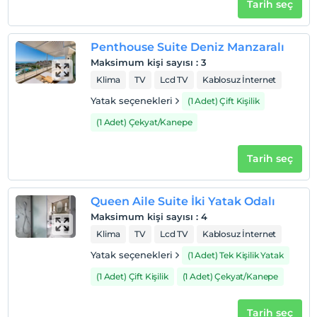
Tarih seç
Haritada Göster
Penthouse Suite Deniz Manzaralı
Maksimum kişi sayısı
:
3
Otel koşulları
Klima
TV
Lcd TV
Kablosuz İnternet
Yatak seçenekleri
(1 Adet) Çift Kişilik
Check/in
En erken saat 14:00 ve sonrası
(1 Adet) Çekyat/Kanepe
Check/out
En geç saat 12:00 ve öncesi
Tarih seç
Evcil Hayvan
Evcil hayvan kabul edilmemektedir.
Queen Aile Suite İki Yatak Odalı
Maksimum kişi sayısı
:
4
Sigara
Odalarda sigara içilmez
Klima
TV
Lcd TV
Kablosuz İnternet
Yatak seçenekleri
(1 Adet) Tek Kişilik Yatak
Giriş saatleri
(1 Adet) Çift Kişilik
(1 Adet) Çekyat/Kanepe
Çocuklar
1 yaşına kadar olan bebekler ücretsizdir.
Her bir oda için 11 yaşına kadar 1 çocuk ücretsizdir
Tarih seç