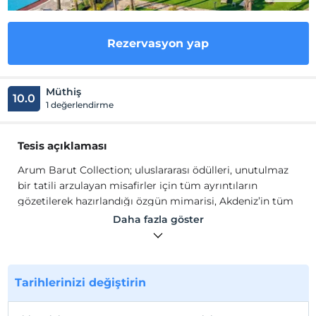
Rezervasyon yap
Müthiş
10.0
1 değerlendirme
Tesis açıklaması
Arum Barut Collection; uluslararası ödülleri, unutulmaz
bir tatili arzulayan misafirler için tüm ayrıntıların
gözetilerek hazırlandığı özgün mimarisi, Akdeniz’in tüm
mavilerini barındıran berrak ve tertemiz denizi, sadece
Daha fazla göster
konuklarına özel altın kum plajı ve Side’ye özel endemik
yapıya sahip eşsiz doğası ile tüm ihtiyaçları karşılayan bir
tatil imkanı sunuyor.
Çiftlerin, balayı çiftlerinin ve çocuklu ailelerin tüm
Tarihlerinizi değiştirin
ihtiyaçlarını karşılayan standart üstü suitleri ve lüks
odaları, kendinizi evinizde hissedeceğiniz sıcak atmosferi,