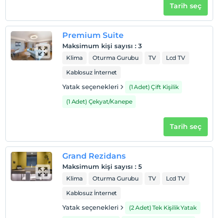
Tarih seç
Premium Suite
Maksimum kişi sayısı
:
3
Klima
Oturma Gurubu
TV
Lcd TV
Kablosuz İnternet
Yatak seçenekleri
(1 Adet) Çift Kişilik
(1 Adet) Çekyat/Kanepe
Tarih seç
Grand Rezidans
Maksimum kişi sayısı
:
5
Klima
Oturma Gurubu
TV
Lcd TV
Kablosuz İnternet
Yatak seçenekleri
(2 Adet) Tek Kişilik Yatak