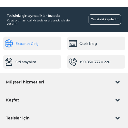
Yatak süslemesi
24 saat açık resepsiyon
Tesisiniz için ayrıcalıklar burada
Çalışma Alanları
Tesisinizi kaydedin
Kayıt olun ayrıcalıklı tesisler arasında siz de
yer alın
Faks/fotokopi
Engelli
Extranet Giriş
Otelz blog
Engelli odası
Sağlık
Sizi arayalım
+90 850 333 0 220
Doktor (Dışarıdan hizmet)
Eğlence Hizmetleri
Müşteri hizmetleri
Gece showları
Disco
Rezervasyon yönet
Keşfet
Odalar
Aile odaları
Sizi arayalım
Hediye Kart
Tesisler için
Ara kapılı odalar
Çocuk
İştirak olun