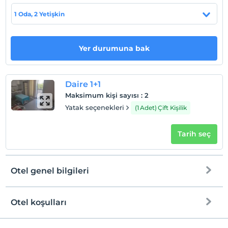
Evcil Hayvan
1 Oda, 2 Yetişkin
Evcil hayvan barınabilir
Sigara
Sigara içilen alanlar var
Yer durumuna bak
Çocuklar
2 yaşına kadar olan bebekler ücretsizdir.
Daire 1+1
Her bir oda için 6 yaşına kadar 1 çocuk ücretsizdir
Maksimum kişi sayısı
:
2
Yatak seçenekleri
(1 Adet) Çift Kişilik
Tarih seç
Otel genel bilgileri
Otel koşulları
Check/in
Otopark