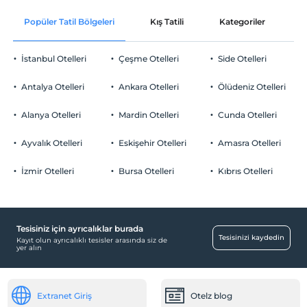
En erken saat 10:00 ve sonrası
Ücretsiz Halka Açık Otopark
Popüler Tatil Bölgeleri
Kış Tatili
Kategoriler
P
Check/out
En geç saat 14:00 ve öncesi
Otopark (Tesis bünyesinde)
İstanbul Otelleri
Çeşme Otelleri
Side Otelleri
Evcil Hayvan
Evcil hayvan barınabilir
Antalya Otelleri
Ankara Otelleri
Ölüdeniz Otelleri
Sigara
Yiyecek & İçecek
Sigara içilen alanlar var
Alanya Otelleri
Mardin Otelleri
Cunda Otelleri
Çocuklar
Paket servis olanağı
2 yaşına kadar olan bebekler ücretsizdir.
Ayvalık Otelleri
Eskişehir Otelleri
Amasra Otelleri
Odalar
Her bir oda için 6 yaşına kadar 1 çocuk ücretsizdir
İzmir Otelleri
Bursa Otelleri
Kıbrıs Otelleri
Aile odaları
Resepsiyon Hizmetleri
Hızlı check-in/check-out
Tesisiniz için ayrıcalıklar burada
Tesisinizi kaydedin
Kayıt olun ayrıcalıklı tesisler arasında siz de
Ulaşım
yer alın
Transfer servisi (ücretli)
Sağlık
Extranet Giriş
Otelz blog