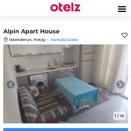
Alpin Apart House
İskenderun, Hatay
-
Haritada Göster
1
/
16