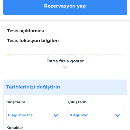
Rezervasyon yap
Tesis açıklaması
Tesis lokasyon bilgileri
Daha fazla göster
Haritada Göster
Tarihlerinizi değiştirin
Otel koşulları
Giriş tarihi
Çıkış tarihi
Check/in
En erken saat 10:00 ve sonrası
8 Ağustos Cts
9 Ağu Paz
Check/out
En geç saat 14:00 ve öncesi
Konuklar