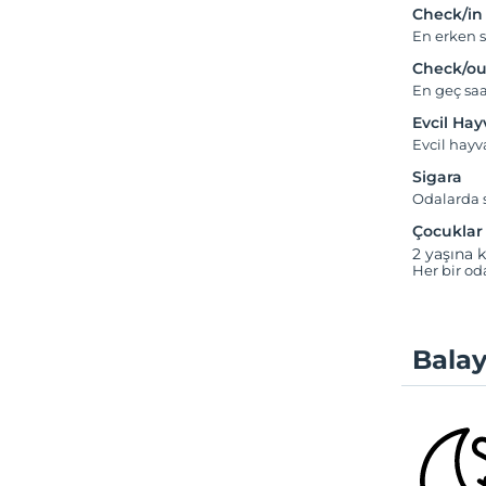
Check/in
En erken s
Check/ou
En geç saa
Evcil Ha
Evcil hayv
Sigara
Odalarda s
Çocuklar
2 yaşına k
Her bir od
Balay