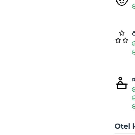
Ö
R
Otel 