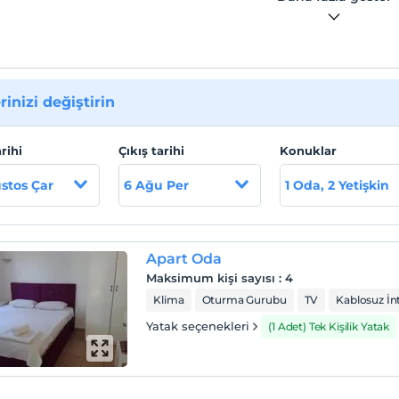
rinizi değiştirin
arihi
Çıkış tarihi
Konuklar
stos Çar
6 Ağu Per
1 Oda, 2 Yetişkin
Apart Oda
Maksimum kişi sayısı
:
4
Klima
Oturma Gurubu
TV
Kablosuz İn
Yatak seçenekleri
(1 Adet) Tek Kişilik Yatak