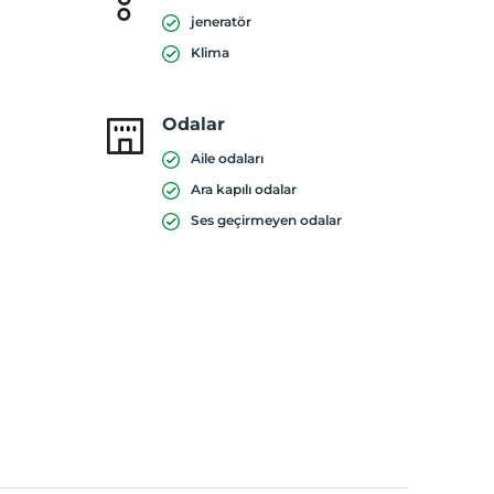
jeneratör
Klima
Odalar
Aile odaları
Ara kapılı odalar
Ses geçirmeyen odalar