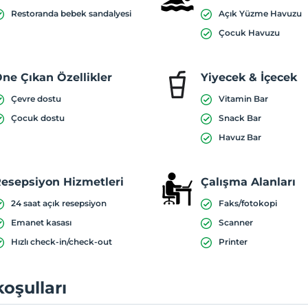
Restoranda bebek sandalyesi
Açık Yüzme Havuzu
Çocuk Havuzu
ne Çıkan Özellikler
Yiyecek & İçecek
Çevre dostu
Vitamin Bar
Çocuk dostu
Snack Bar
Havuz Bar
esepsiyon Hizmetleri
Çalışma Alanları
24 saat açık resepsiyon
Faks/fotokopi
Emanet kasası
Scanner
Hızlı check-in/check-out
Printer
koşulları