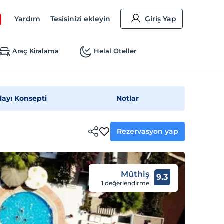
Yardım
Tesisinizi ekleyin
Giriş Yap
Araç Kiralama
Helal Oteller
layı Konsepti
Notlar
Rezervasyon yap
Müthiş
9.3
1 değerlendirme