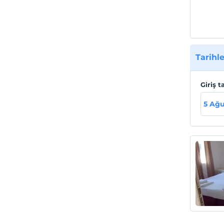
Tarihle
Giriş t
5 Ağu