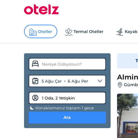
Oteller
Termal Oteller
Kayak 
T
Almin
-
5 Ağu Çar
6 Ağu Per
Gümbe
Konaklamanız toplam 1 gece
Ara