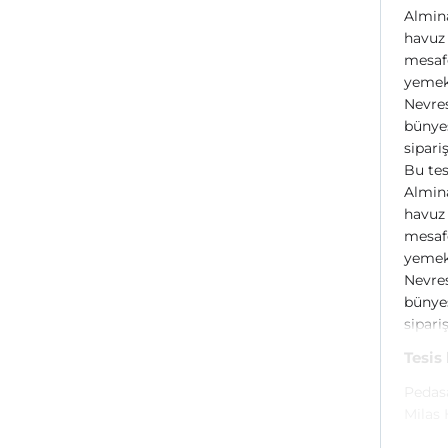
Almina
havuz 
mesafe
yemek 
Nevres
bünyes
sipari
Bu tes
Almina
havuz 
mesafe
yemek 
Nevres
bünyes
sipari
Tesis
Pedasa
Milas