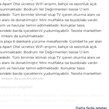
 Apart Otel ücretsiz WiFi erişimi, bahçe ve sezonluk açık
sunmaktadır. Bodrum Yel Değirmenleri tesise 1,1 km
dedir. Tüm birimler klimalı olup TV içeren oturma alanı ve
alanı ile donatılmıştır. Mini mutfakta ise buzdolabı vardır.
im ve havlular temin edilmektedir. Konuklar tesis
indeki barda içeceklerini yudumlayabilir. Tesiste marketten
ş imkanı da sunulmaktadır.
is plaja 6 dakikalık yürüme mesafesinde. Gümbet'te yer alan
 Apart Otel ücretsiz WiFi erişimi, bahçe ve sezonluk açık
sunmaktadır. Bodrum Yel Değirmenleri tesise 1,1 km
dedir. Tüm birimler klimalı olup TV içeren oturma alanı ve
alanı ile donatılmıştır. Mini mutfakta ise buzdolabı vardır.
im ve havlular temin edilmektedir. Konuklar tesis
indeki barda içeceklerini yudumlayabilir. Tesiste marketten
ş imkanı da sunulmaktadır.
 lokasyon bilgileri
 Antik Kenti, Almina Apart Otel'e 1,9 km uzaklıktadır. Bodrum
 Havalimanına 36km. mesafede yer almaktadır.
Daha fazla göster