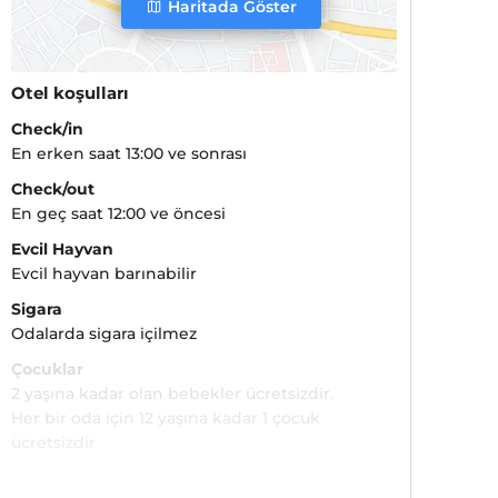
Haritada Göster
Otel koşulları
Check/in
En erken saat 13:00 ve sonrası
Check/out
En geç saat 12:00 ve öncesi
Evcil Hayvan
Evcil hayvan barınabilir
Sigara
Odalarda sigara içilmez
Çocuklar
2 yaşına kadar olan bebekler ücretsizdir.
Her bir oda için 12 yaşına kadar 1 çocuk
ücretsizdir