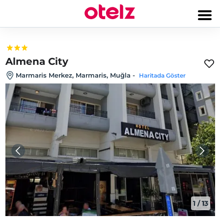
Almena City
Marmaris Merkez, Marmaris, Muğla
-
Haritada Göster
1
/
13