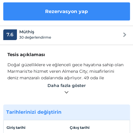
Rezervasyon yap
Müthiş
7.6
30 değerlendirme
Tesis açıklaması
Doğal güzelliklere ve eğlenceli gece hayatına sahip olan
Marmaris'te hizmet veren Almena City; misafirlerini
deniz manzaralı odalarında ağırlıyor. 49 oda ile
misafirlerine hizmet veren tesisin tüm odalarında;
Daha fazla göster
balkon, televizyon, duş, klima, kasa, uyandırma servisi ve
kablosuz internet erişimi mevcut.
Doğal güzelliklere ve eğlenceli gece hayatına sahip olan
Marmaris'te hizmet veren Almena City; misafirlerini
Tarihlerinizi değiştirin
deniz manzaralı odalarında ağırlıyor.
Giriş tarihi
Çıkış tarihi
49 oda ile misafirlerine hizmet veren tesisin tüm