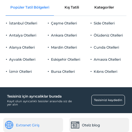
En erken saat 13:00 ve sonrası
Popüler Tatil Bölgeleri
Kış Tatili
Kategoriler
P
Ortak alanlar ve bazı odalar
Check/out
En geç saat 12:00 ve öncesi
İstanbul Otelleri
Çeşme Otelleri
Side Otelleri
Evcil Hayvan
Evcil hayvan barınabilir
Antalya Otelleri
Ankara Otelleri
Ölüdeniz Otelleri
Sigara
Odalarda sigara içilmez
Alanya Otelleri
Mardin Otelleri
Cunda Otelleri
Otopark
Çocuklar
2 yaşına kadar olan bebekler ücretsizdir.
Ücretsiz Halka Açık Otopark
Ayvalık Otelleri
Eskişehir Otelleri
Amasra Otelleri
Her bir oda için 6 yaşına kadar 1 çocuk ücretsizdir
Otopark (Tesis disinda)
İzmir Otelleri
Bursa Otelleri
Kıbrıs Otelleri
Tesisiniz için ayrıcalıklar burada
Havuz
Tesisinizi kaydedin
Kayıt olun ayrıcalıklı tesisler arasında siz de
yer alın
Açık Yüzme Havuzu (Sezonluk)
Ortak Alanlar
Extranet Giriş
Otelz blog
Asansör