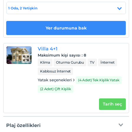
1 Oda, 2 Yetişkin
Haritada Göster
Yer durumuna bak
Otel koşulları
Check/in
En erken saat 16:00 ve sonrası
Villa 4+1
Maksimum kişi sayısı
:
8
Check/out
Klima
Oturma Gurubu
TV
İnternet
En geç saat 10:00 ve öncesi
Kablosuz İnternet
Evcil Hayvan
Evcil hayvan kabul edilmemektedir.
Yatak seçenekleri
(4 Adet) Tek Kişilik Yatak
Sigara
(2 Adet) Çift Kişilik
Odalarda sigara içilmez
Tarih seç
Giriş saatleri
Çocuklar
2 yaşına kadar olan bebekler ücretsizdir.
Plaj özellikleri
Her bir oda için 1. çocuk 17 yaşına kadar ücretsizdir