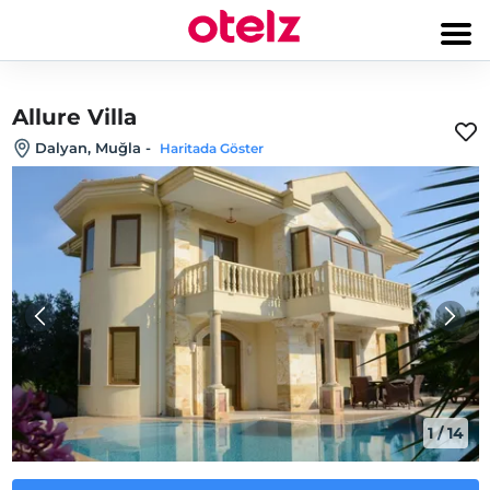
Allure Villa
Dalyan, Muğla
-
Haritada Göster
1
/
14