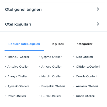
Her bir oda için 2. çocuk 17 yaşına kadar ücretsizdir
Otel genel bilgileri
Plaja
10 km mesafededir
Halka açık plaj
Otel koşulları
Internet
Kum plaj
Check/in
Ücretsiz Wi-fi
En erken saat 16:00 ve sonrası
Popüler Tatil Bölgeleri
Kış Tatili
Kategoriler
P
Ortak alanlar ve tüm odalar
Check/out
En geç saat 10:00 ve öncesi
İstanbul Otelleri
Çeşme Otelleri
Side Otelleri
Evcil Hayvan
Evcil hayvan kabul edilmemektedir.
Antalya Otelleri
Ankara Otelleri
Ölüdeniz Otelleri
Sigara
Odalarda sigara içilmez
Alanya Otelleri
Mardin Otelleri
Cunda Otelleri
Otopark
Çocuklar
2 yaşına kadar olan bebekler ücretsizdir.
Ücretsiz Halka Açık Otopark
Ayvalık Otelleri
Eskişehir Otelleri
Amasra Otelleri
Her bir oda için 1. çocuk 17 yaşına kadar ücretsizdir
Otopark (Tesis bünyesinde)
Her bir oda için 2. çocuk 17 yaşına kadar ücretsizdir
İzmir Otelleri
Bursa Otelleri
Kıbrıs Otelleri