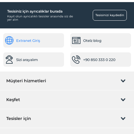
Tesisiniz için ayrıcalıklar burada
Havuz
Tesisinizi kaydedin
Kayıt olun ayrıcalıklı tesisler arasında siz de
yer alın
Açık Yüzme Havuzu
Ortak Alanlar
Extranet Giriş
Otelz blog
Bahçe
Bebek
Sizi arayalım
+90 850 333 0 220
Bebek karyolası
Resepsiyon Hizmetleri
Müşteri hizmetleri
Hızlı check-in/check-out
Diğer
Rezervasyon yönet
Keşfet
Klima
Odalar
Sizi arayalım
Hediye Kart
Tesisler için
Aile odaları
Ara kapılı odalar
İştirak olun
ZPara Nedir?