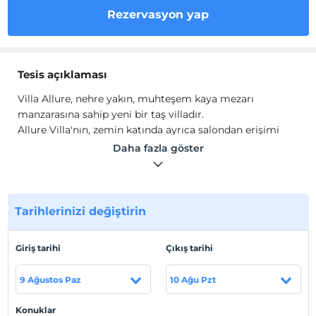
Rezervasyon yap
Tesis açıklaması
Villa Allure, nehre yakın, muhteşem kaya mezarı
manzarasına sahip yeni bir taş villadır.
Allure Villa'nın, zemin katında ayrıca salondan erişimi
olan en-suite banyolu, 3 en-suite banyolu ve duşa kabinli
Daha fazla göster
çift kişilik yatak odası, deri kanepeler, TV, DVD ve uydu
içeren konforlu bir salon, içeren tam donanımlı mutfak
ve yemek alanı ayrıca jakuzili büyük bir özel havuz, çok
sayıda şezlong ve geleneksel bir Türk oturma alanı da
Tarihlerinizi değiştirin
dahil olmak üzere dış mekan mobilyaları bulunmaktadır.
Ayrıca konukların kullanımı için bir barbekü mevcuttur.
Giriş tarihi
Çıkış tarihi
Tesis lokasyon bilgileri
9 Ağustos Paz
10 Ağu Pzt
Muğla Dalyan'da konumlanmaktadır.
Konuklar