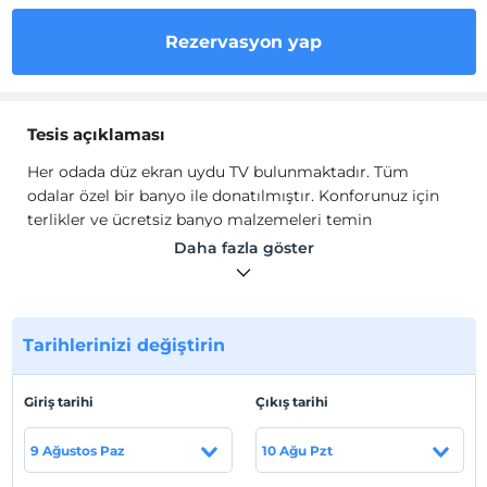
Rezervasyon yap
Tesis açıklaması
Her odada düz ekran uydu TV bulunmaktadır. Tüm
odalar özel bir banyo ile donatılmıştır. Konforunuz için
terlikler ve ücretsiz banyo malzemeleri temin
edilmektedir. Her odada ücretsiz çay ve kahve
Daha fazla göster
sunulmaktadır. Konuklar All Inn Spa'daki spa
imkanlarından yararlanabilirler. Resepsiyon 24 saat
açıktır. En yakın havalimanı, tesise 15 km uzaklıkta olan
Atatürk Havaalanı'dır
Tarihlerinizi değiştirin
Her odada düz ekran uydu TV bulunmaktadır. Tüm
odalar özel bir banyo ile donatılmıştır. Konforunuz için
Giriş tarihi
Çıkış tarihi
terlikler ve ücretsiz banyo malzemeleri temin
edilmektedir.
9 Ağustos Paz
10 Ağu Pzt