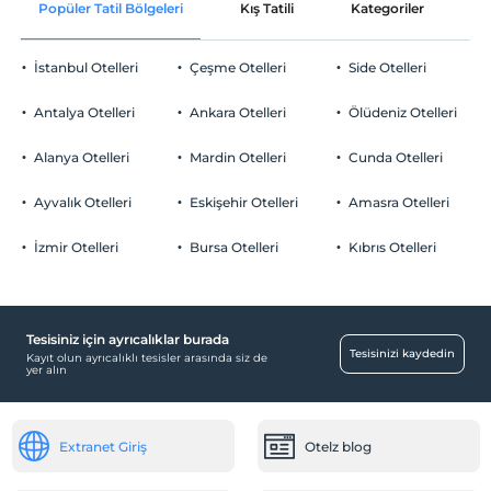
Popüler Tatil Bölgeleri
Kış Tatili
Kategoriler
P
Ortak alanlar ve tüm odalar
Check/out
En geç saat 12:00 ve öncesi
İstanbul Otelleri
Çeşme Otelleri
Side Otelleri
Evcil Hayvan
Evcil hayvan kabul edilmemektedir.
Antalya Otelleri
Ankara Otelleri
Ölüdeniz Otelleri
Sigara
Odalarda sigara içilmez
Alanya Otelleri
Mardin Otelleri
Cunda Otelleri
Otopark
Çocuklar
2 yaşına kadar olan bebekler ücretsizdir.
Ücretsiz Halka Açık Otopark
Ayvalık Otelleri
Eskişehir Otelleri
Amasra Otelleri
Her bir oda için 3 yaşına kadar 1 çocuk ücretsizdir
Otopark (Tesis disinda)
İzmir Otelleri
Bursa Otelleri
Kıbrıs Otelleri
Tesisiniz için ayrıcalıklar burada
Yiyecek & İçecek
Tesisinizi kaydedin
Kayıt olun ayrıcalıklı tesisler arasında siz de
yer alın
Restoran (Açık Büfe)
Temizlik Hizmetleri
Extranet Giriş
Otelz blog
Günlük temizlik hizmeti
Ütü hizmeti