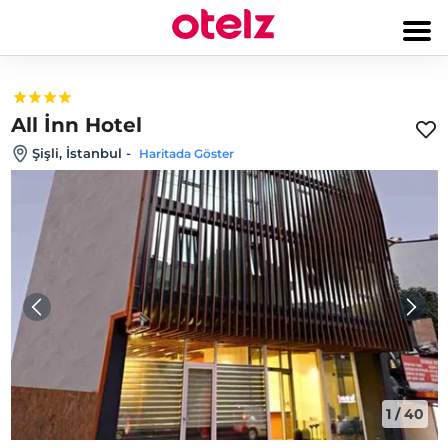
All İnn Hotel
Şişli, İstanbul
-
Haritada Göster
1
/
40