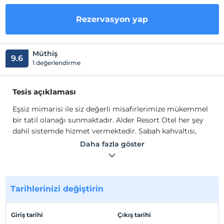
Rezervasyon yap
Müthiş
9.6
1 değerlendirme
Tesis açıklaması
Eşsiz mimarisi ile siz değerli misafirlerimize mükemmel
bir tatil olanağı sunmaktadır. Alder Resort Otel her şey
dahil sistemde hizmet vermektedir. Sabah kahvaltısı,
öğle ve akşam yemekleri açık büfe şeklinde olup geç
Daha fazla göster
kahvaltı, snack servisi ,gözleme ikramı, gece çorbası,
yerli alkollü ve alkolsüz içecekler konsept dahilindedir.
Tesisimizde açık ve kapalı ana restoran, lobby bar, havuz
bar, snack restoran, vitamin bar, servis bar
Tarihlerinizi değiştirin
bulunmaktadır.
Tesisimizde 1 adet açık havuz, 2 adet aquaparklı havuz, 1
Giriş tarihi
Çıkış tarihi