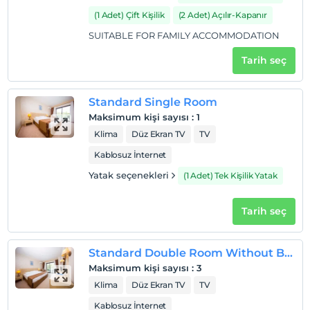
(1 Adet) Çift Kişilik
(2 Adet) Açılır-Kapanır
SUITABLE FOR FAMILY ACCOMMODATION
Tarih seç
Standard Single Room
Maksimum kişi sayısı
:
1
Klima
Düz Ekran TV
TV
Kablosuz İnternet
Yatak seçenekleri
(1 Adet) Tek Kişilik Yatak
Tarih seç
Standard Double Room Without Balcony
Maksimum kişi sayısı
:
3
Klima
Düz Ekran TV
TV
Kablosuz İnternet