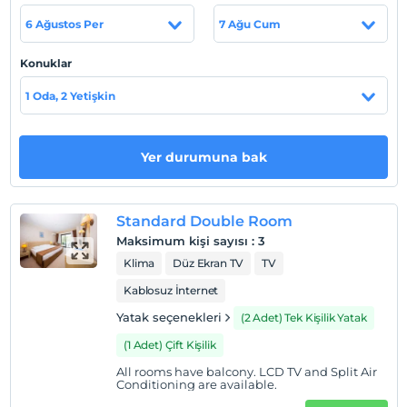
adet ısıtmalı kapalı havuz ve 1 adet çocuk havuzu
bulunmaktadır. Otel denize 500 m konumda olup özel
6 Ağustos Per
7 Ağu Cum
plajı mevcuttur. şezlong, şemsiye, minder ücretsizdir.
Tesisimizde çocuklar için çocuk animasyonu, çocuk
Konuklar
kulübü, çocuk oyun odası, çocuk havuzu bulunmaktadır.
1 Oda, 2 Yetişkin
Otelimizin standart odaları konforlu ve rahat bir şekilde
konaklamanız için dizayn edilmiş olup tek oda ve tek
banyodan oluşmaktadır.
Yer durumuna bak
Tesis lokasyon bilgileri
Otel; Antalya'ya 35 km, Antalya Havalimanı'na 50 km
Standard Double Room
uzaklıktadır.
Maksimum kişi sayısı
:
3
Sahil
Klima
Düz Ekran TV
TV
Tesisimiz denize 300 m yürüyüş mesafesindedir.
Kablosuz İnternet
Yatak seçenekleri
(2 Adet) Tek Kişilik Yatak
(1 Adet) Çift Kişilik
Haritada Göster
All rooms have balcony. LCD TV and Split Air
Conditioning are available.