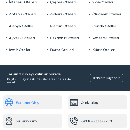
İstanbul Otelleri
Çeşme Otelleri
Side Otelleri
Evcil Hayvan
Evcil hayvan kabul edilmemektedir.
Antalya Otelleri
Ankara Otelleri
Ölüdeniz Otelleri
Sigara
Odalarda sigara içilmez
Alanya Otelleri
Mardin Otelleri
Cunda Otelleri
Otopark
Giriş saatleri
Tesise 14:00 – 23:00 saatleri arasında giriş yapılabilir. Bu saatler
Ücretsiz Özel Otopark
Ayvalık Otelleri
Eskişehir Otelleri
Amasra Otelleri
dışında giriş kapısı kapalıdır.
Otopark (Tesis bünyesinde)
İzmir Otelleri
Bursa Otelleri
Kıbrıs Otelleri
Çocuklar
2 yaşına kadar olan bebekler ücretsizdir.
Her bir oda için 10 yaşına kadar 1 çocuk ücretsizdir
Tesisiniz için ayrıcalıklar burada
Odalar
Tesisinizi kaydedin
Kayıt olun ayrıcalıklı tesisler arasında siz de
yer alın
Sigara içilmeyen odalar
Çalışma Alanları
Extranet Giriş
Otelz blog
Faks/fotokopi
Temizlik Hizmetleri
Sizi arayalım
+90 850 333 0 220
Çamaşırhane