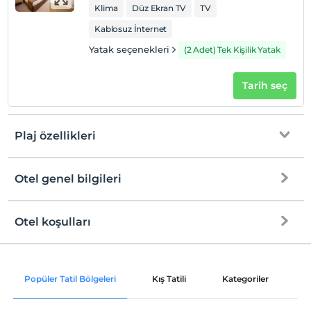
Klima
Düz Ekran TV
TV
Kablosuz İnternet
Yatak seçenekleri
(2 Adet) Tek Kişilik Yatak
Tarih seç
Plaj özellikleri
Otel genel bilgileri
Plaja
299 metre mesafededir
Otel koşulları
Internet
Check/in
Ücretsiz Wi-fi
En erken saat 14:00 ve sonrası
Popüler Tatil Bölgeleri
Kış Tatili
Kategoriler
P
Ortak alanlar ve bazı odalar
Check/out
En geç saat 12:00 ve öncesi