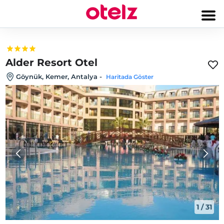
Alder Resort Otel
Göynük, Kemer, Antalya
-
Haritada Göster
1
/
31