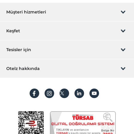
Sağlık
Müşteri hizmetleri
Doktor (tesis bünyesinde)
Spa ve Sağlık Olanakları
Rezervasyon yönet
Keşfet
Fitness merkezi
Bebek
Sizi arayalım
Hediye Kart
Tesisler için
Bebek karyolası
Mini club
İştirak olun
ZPara Nedir?
Hemen tesisinizi ekleyin
Otelz hakkında
Resepsiyon Hizmetleri
İletişim
Üye girişi
24 saat açık resepsiyon
Villa/Daire ekleyin
Hakkımızda
Emanet kasası
Sıkça sorulan sorular
Hesap oluştur
Mağazalar
Sürdürülebilirlik
Kişisel Verilerin Korunması
Market
Hediyelik eşya dükkanı
Koşullar ve şartlar
İşlem rehberi
Engelli
Aydınlatma metni