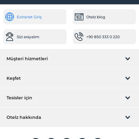
Odalar
Extranet Giriş
Otelz blog
Aile odaları
Resepsiyon Hizmetleri
Sizi arayalım
+90 850 333 0 220
24 saat açık resepsiyon
Çalışma Alanları
Müşteri hizmetleri
Faks/fotokopi
Diğer
Rezervasyon yönet
Keşfet
Klima
Öne Çıkan Özellikler
Sizi arayalım
Hediye Kart
Tesisler için
Deniz manzarası
İştirak olun
Havuz
ZPara Nedir?
Hemen tesisinizi ekleyin
Otelz hakkında
Açık Yüzme Havuzu (Sezonluk)
İletişim
Üye girişi
Çocuk Havuzu
Villa/Daire ekleyin
Hakkımızda