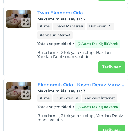
Twin Ekonomi Oda
Maksimum kişi sayısı
:
2
Klima
Deniz Manzarası
Düz Ekran TV
Kablosuz İnternet
Yatak seçenekleri
(2 Adet) Tek Kişilik Yatak
Bu odamız , 2 tek yataklı olup , Bazıları
Yandan Deniz manzaralıdır.
Tarih seç
Ekonomik Oda - Kısmi Deniz Manzaralı
Maksimum kişi sayısı
:
3
Klima
Düz Ekran TV
Kablosuz İnternet
Yatak seçenekleri
(3 Adet) Tek Kişilik Yatak
Bu odamız , 3 tek yataklı olup , Yandan Deniz
manzaralıdır.
Tarih seç