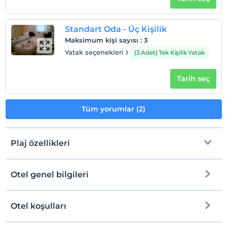
Standart Oda - Üç Kişilik
Maksimum kişi sayısı
:
3
Yatak seçenekleri
(3 Adet) Tek Kişilik Yatak
Tarih seç
Tüm yorumlar (2)
Plaj özellikleri
Otel genel bilgileri
Plaja
Halka açık plaj
Otel koşulları
Internet
Tesise özel plaj
Check/in