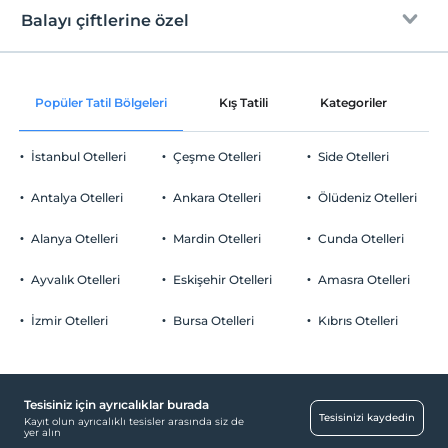
Ücretsiz Wi-fi
En erken saat 14:00 ve sonrası
Balayı çiftlerine özel
Kum, çakıl karışık plaj
Sadece ortak alanlar
Check/out
En geç saat 11:00 ve öncesi
Platform
Odaya şarap ikramı
Evcil Hayvan
Popüler Tatil Bölgeleri
Kış Tatili
Kategoriler
P
İskele
Evcil hayvan kabul edilmemektedir.
Oda süslemesi
Sigara
Şezlong & Şemsiye
İstanbul Otelleri
Çeşme Otelleri
Side Otelleri
Odalarda sigara içilmez
Gül yaprakları ile süsleme
Otopark
Çocuklar
Antalya Otelleri
Ankara Otelleri
Ölüdeniz Otelleri
Odaya meyve sepeti ikramı
2 yaşına kadar olan bebekler ücretsizdir.
Ücretsiz Halka Açık Otopark
Her bir oda için 12 yaşına kadar 1 çocuk ücretsizdir
Alanya Otelleri
Mardin Otelleri
Cunda Otelleri
Otopark (Tesis disinda)
Ayvalık Otelleri
Eskişehir Otelleri
Amasra Otelleri
İzmir Otelleri
Bursa Otelleri
Kıbrıs Otelleri
Eğlence Hizmetleri
Animasyon ekibi
Tesisiniz için ayrıcalıklar burada
Ortak Alanlar
Tesisinizi kaydedin
Kayıt olun ayrıcalıklı tesisler arasında siz de
yer alın
Asansör