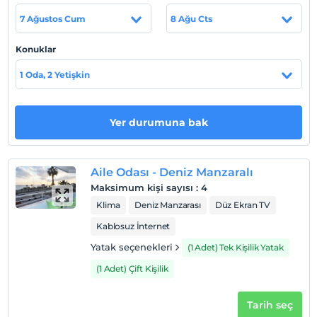
Haritada Göster
7 Ağustos Cum
8 Ağu Cts
Konuklar
Otel koşulları
1 Oda, 2 Yetişkin
Check/in
En erken saat 14:00 ve sonrası
Yer durumuna bak
Check/out
En geç saat 11:00 ve öncesi
Evcil Hayvan
Aile Odası - Deniz Manzaralı
Evcil hayvan kabul edilmemektedir.
Maksimum kişi sayısı
:
4
Klima
Deniz Manzarası
Düz Ekran TV
Sigara
Odalarda sigara içilmez
Kablosuz İnternet
Çocuklar
Yatak seçenekleri
(1 Adet) Tek Kişilik Yatak
2 yaşına kadar olan bebekler ücretsizdir.
(1 Adet) Çift Kişilik
Her bir oda için 12 yaşına kadar 1 çocuk ücretsizdir
Tarih seç