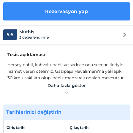
Rezervasyon yap
Müthiş
5.6
3 değerlendirme
Tesis açıklaması
Herşey dahil, kahvaltı dahil ve sadece oda seçenekleriyle
hizmet veren otelimiz, Gazipaşa Havalimanı'na yaklaşık
30 km uzaklıkta olup, deniz manzaralı odaları mevcuttur.
Herşey dahil, kahvaltı dahil ve sadece oda seçenekleriyle
Daha fazla göster
hizmet veren otelimiz, Gazipaşa Havalimanı'na yaklaşık
30 km uzaklıkta olup, deniz manzaralı odaları mevcuttur.
Tesis lokasyon bilgileri
Tarihlerinizi değiştirin
Tesisimiz denize sıfır konumdadır.
Giriş tarihi
Çıkış tarihi