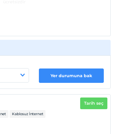
ücretsizdir
Her bir oda için 2. çocuk 6 yaşına kadar
ücretsizdir
Yer durumuna bak
Tarih seç
rnet
Kablosuz İnternet