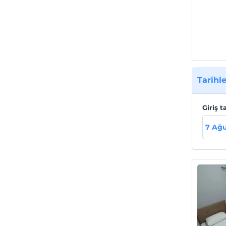
Tarihle
Giriş t
7 Ağ