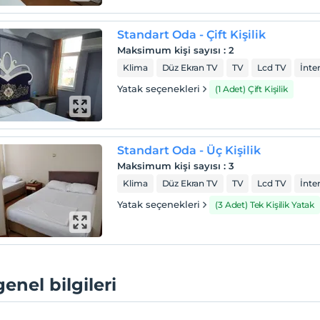
Standart Oda - Çift Kişilik
Maksimum kişi sayısı
:
2
Klima
Düz Ekran TV
TV
Lcd TV
İnte
Yatak seçenekleri
(1 Adet) Çift Kişilik
Standart Oda - Üç Kişilik
Maksimum kişi sayısı
:
3
Klima
Düz Ekran TV
TV
Lcd TV
İnte
Yatak seçenekleri
(3 Adet) Tek Kişilik Yatak
genel bilgileri