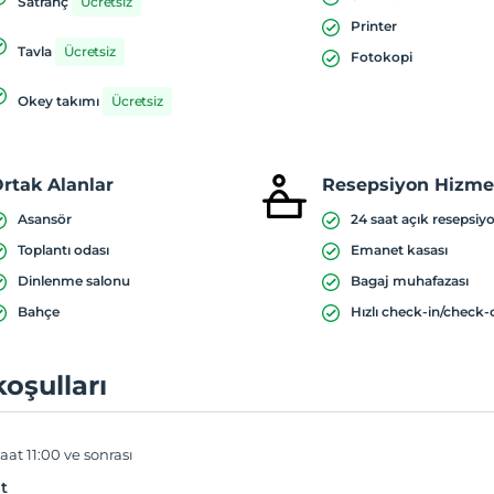
Satranç
Ücretsiz
Printer
Tavla
Ücretsiz
Fotokopi
Okey takımı
Ücretsiz
rtak Alanlar
Resepsiyon Hizmet
Asansör
24 saat açık resepsiy
Toplantı odası
Emanet kasası
Dinlenme salonu
Bagaj muhafazası
Bahçe
Hızlı check-in/check-
koşulları
aat 11:00 ve sonrası
t