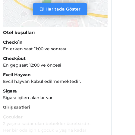
Haritada Göster
Otel koşulları
Check/in
En erken saat 11:00 ve sonrası
Check/out
En geç saat 12:00 ve öncesi
Evcil Hayvan
Evcil hayvan kabul edilmemektedir.
Sigara
Sigara içilen alanlar var
Giriş saatleri
Çocuklar
2 yaşına kadar olan bebekler ücretsizdir.
Her bir oda için 1. çocuk 6 yaşına kadar