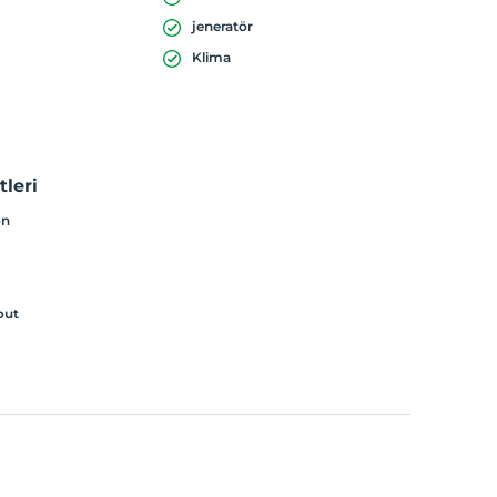
jeneratör
Klima
leri
on
out