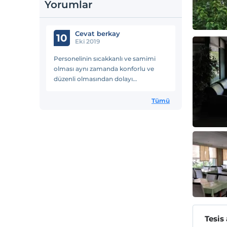
Yorumlar
Cevat berkay
10
Eki 2019
Personelinin sıcakkanlı ve samimi
olması aynı zamanda konforlu ve
düzenli olmasından dolayı
konaklamamdan memnuniyet
duydum
Tümü
Tesis