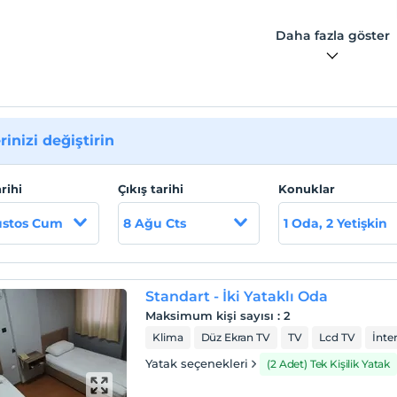
Daha fazla göster
rinizi değiştirin
arihi
Çıkış tarihi
Konuklar
ustos Cum
8 Ağu Cts
1 Oda, 2 Yetişkin
Standart - İki Yataklı Oda
Maksimum kişi sayısı
:
2
Klima
Düz Ekran TV
TV
Lcd TV
İnte
Yatak seçenekleri
(2 Adet) Tek Kişilik Yatak