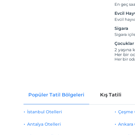
En geç saa
Evcil Ha
Evcil hay
Sigara
Sigara içil
Çocuklar
2 yaşına k
Her bir od
Her bir od
Popüler Tatil Bölgeleri
Kış Tatili
İstanbul Otelleri
Çeşme O
Antalya Otelleri
Ankara 