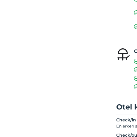
O
Otel 
Check/in
En erken s
Check/ou