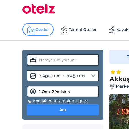
Oteller
Termal Oteller
Kayak 
T
-
7 Ağu Cum
8 Ağu Cts
Akkuş
Merkez
Konaklamanız toplam 1 gece
Ara