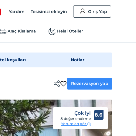
Yardım
Tesisinizi ekleyin
Giriş Yap
Araç Kiralama
Helal Oteller
tel koşulları
Notlar
Rezervasyon yap
Çok iyi
8.6
8 değerlendirme
Yorumları gör (1)