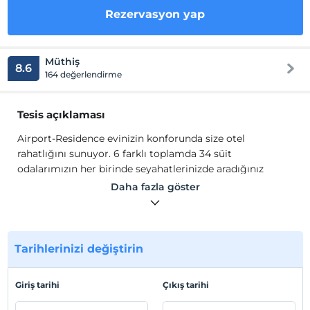
Rezervasyon yap
Müthiş
8.6
164 değerlendirme
Tesis açıklaması
Airport-Residence evinizin konforunda size otel
rahatlığını sunuyor. 6 farklı toplamda 34 süit
odalarımızın her birinde seyahatlerinizde aradığınız
rahatlığı ve güveni bulacaksınız.
Daha fazla göster
Airport-Residence evinizin konforunda size otel
rahatlığını sunuyor. 6 farklı toplamda 34 süit
odalarımızın her birinde seyahatlerinizde aradığınız
rahatlığı ve güveni bulacaksınız.
Tarihlerinizi değiştirin
Tesis lokasyon bilgileri
Giriş tarihi
Çıkış tarihi
İstanbul’ un yeni yüzü Pendik-Kurtköy’ de Sabiha Gökçen
Havaalanına 3 km, Formula 1' e 8 km uzaklıkta