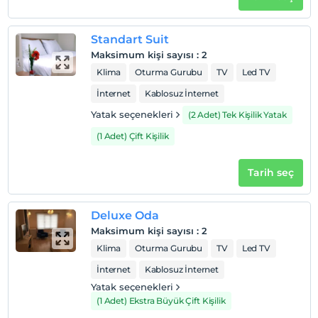
Her bir oda için 3 yaşına kadar 1 çocuk ücretsizdir
Standart Suit
Maksimum kişi sayısı
:
2
Klima
Oturma Gurubu
TV
Led TV
İnternet
Kablosuz İnternet
Yatak seçenekleri
(2 Adet) Tek Kişilik Yatak
(1 Adet) Çift Kişilik
Tarih seç
Deluxe Oda
Maksimum kişi sayısı
:
2
Klima
Oturma Gurubu
TV
Led TV
İnternet
Kablosuz İnternet
Yatak seçenekleri
(1 Adet) Ekstra Büyük Çift Kişilik