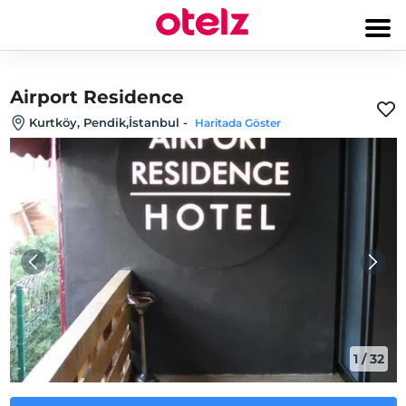
Airport Residence
Kurtköy, Pendik,İstanbul
-
Haritada Göster
1
/
32