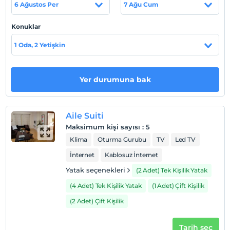
6 Ağustos Per
7 Ağu Cum
bulunmaktadır.
Konuklar
1 Oda, 2 Yetişkin
Haritada Göster
Yer durumuna bak
Otel koşulları
Check/in
En erken saat 14:00 ve sonrası
Aile Suiti
Maksimum kişi sayısı
:
5
Check/out
Klima
Oturma Gurubu
TV
Led TV
En geç saat 12:00 ve öncesi
İnternet
Kablosuz İnternet
Evcil Hayvan
Evcil hayvan kabul edilmemektedir.
Yatak seçenekleri
(2 Adet) Tek Kişilik Yatak
Sigara
(4 Adet) Tek Kişilik Yatak
(1 Adet) Çift Kişilik
Odalarda sigara içilmez
(2 Adet) Çift Kişilik
Çocuklar
2 yaşına kadar olan bebekler ücretsizdir.
Tarih seç