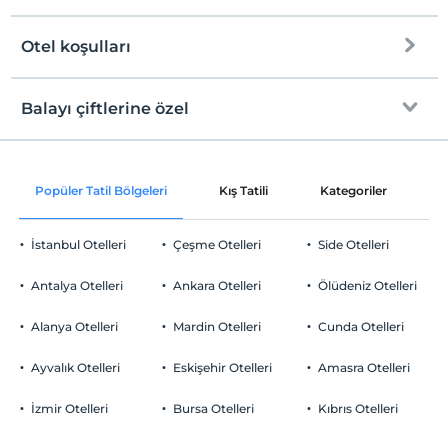
Otel koşulları
Internet
Check/in
Ücretsiz Wi-fi
En erken saat 14:00 ve sonrası
Balayı çiftlerine özel
Ortak alanlar ve tüm odalar
Check/out
En geç saat 12:00 ve öncesi
Oda süslemesi
Evcil Hayvan
Popüler Tatil Bölgeleri
Kış Tatili
Kategoriler
P
Evcil hayvan kabul edilmemektedir.
Sigara
İstanbul Otelleri
Çeşme Otelleri
Side Otelleri
Odalarda sigara içilmez
Otopark
Çocuklar
Antalya Otelleri
Ankara Otelleri
Ölüdeniz Otelleri
2 yaşına kadar olan bebekler ücretsizdir.
Ücretsiz Özel Otopark
Her bir oda için 3 yaşına kadar 1 çocuk ücretsizdir
Alanya Otelleri
Mardin Otelleri
Cunda Otelleri
Otopark (Tesis bünyesinde)
Ayvalık Otelleri
Eskişehir Otelleri
Amasra Otelleri
Özel Notları Görmek İçin Tıklayınız.
İzmir Otelleri
Bursa Otelleri
Kıbrıs Otelleri
Yiyecek & İçecek