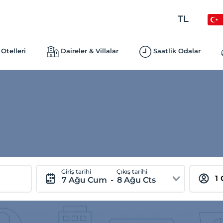
TL
Otelleri
Daireler & Villalar
Saatlik Odalar
Giriş tarihi
Çıkış tarihi
7 Ağu Cum
-
8 Ağu Cts