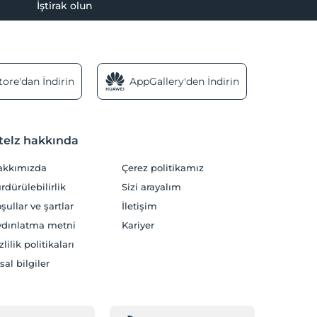
İştirak olun
ore'dan İndirin
AppGallery'den İndirin
telz hakkında
akkımızda
Çerez politikamız
rdürülebilirlik
Sizi arayalım
şullar ve şartlar
İletişim
dınlatma metni
Kariyer
zlilik politikaları
sal bilgiler