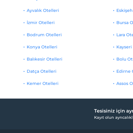
Ayvalık Otelleri
Eskişehi
İzmir Otelleri
Bursa O
Bodrum Otelleri
Lara Ote
Konya Otelleri
Kayseri 
Balıkesir Otelleri
Bolu Ot
Datça Otelleri
Edirne 
Kemer Otelleri
Assos O
Tesisiniz için a
Kayıt olun ayrıcalıkl