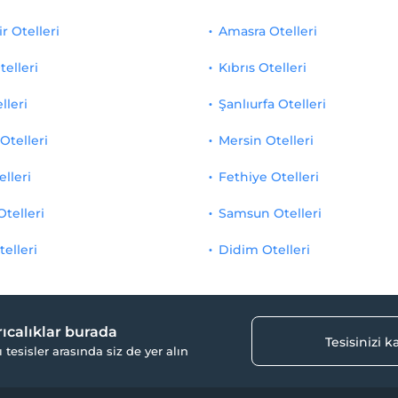
r Otelleri
Amasra Otelleri
telleri
Kıbrıs Otelleri
lleri
Şanlıurfa Otelleri
Otelleri
Mersin Otelleri
elleri
Fethiye Otelleri
Otelleri
Samsun Otelleri
telleri
Didim Otelleri
yrıcalıklar burada
Tesisinizi 
ı tesisler arasında siz de yer alın