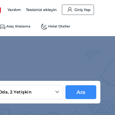
Yardım
Tesisinizi ekleyin
Giriş Yap
Araç Kiralama
Helal Oteller
Ara