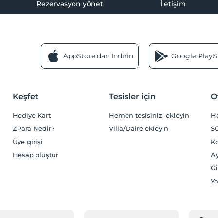
Rezervasyon yönet
İletişim
AppStore'dan İndirin
Google PlaySt
Keşfet
Tesisler için
O
Hediye Kart
Hemen tesisinizi ekleyin
H
ZPara Nedir?
Villa/Daire ekleyin
Sü
Üye girişi
Ko
Hesap oluştur
Ay
Gi
Ya