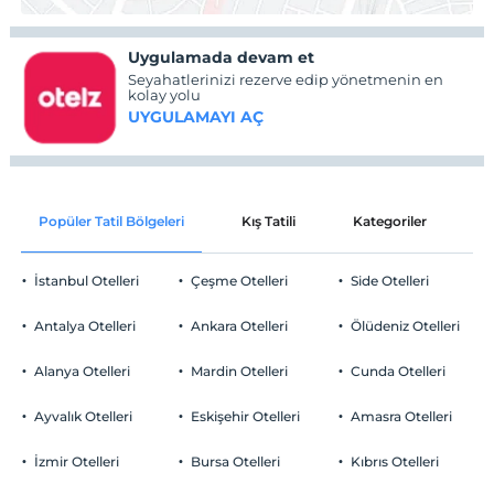
Uygulamada devam et
Seyahatlerinizi rezerve edip yönetmenin en
kolay yolu
UYGULAMAYI AÇ
Popüler Tatil Bölgeleri
Kış Tatili
Kategoriler
P
İstanbul Otelleri
Çeşme Otelleri
Side Otelleri
Antalya Otelleri
Ankara Otelleri
Ölüdeniz Otelleri
Alanya Otelleri
Mardin Otelleri
Cunda Otelleri
Ayvalık Otelleri
Eskişehir Otelleri
Amasra Otelleri
İzmir Otelleri
Bursa Otelleri
Kıbrıs Otelleri