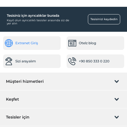
Tesisiniz için ayrıcalıklar burada
Tesisinizi kaydedin
Kayıt olun ayrıcalıklı tesisler arasında siz de
yer alın
Extranet Giriş
Otelz blog
Sizi arayalım
+90 850 333 0 220
Müşteri hizmetleri
Rezervasyon yönet
Keşfet
Sizi arayalım
Hediye Kart
Tesisler için
İştirak olun