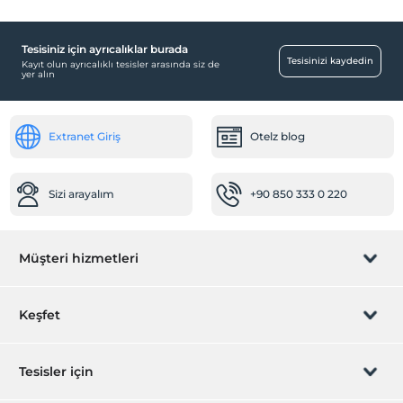
Tesisiniz için ayrıcalıklar burada
Tesisinizi kaydedin
Kayıt olun ayrıcalıklı tesisler arasında siz de
yer alın
Extranet Giriş
Otelz blog
Sizi arayalım
+90 850 333 0 220
Müşteri hizmetleri
Rezervasyon yönet
Keşfet
Sizi arayalım
Hediye Kart
Tesisler için
İştirak olun