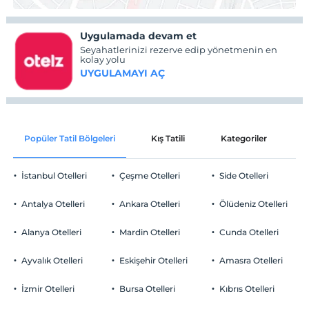
Uygulamada devam et
Seyahatlerinizi rezerve edip yönetmenin en
kolay yolu
UYGULAMAYI AÇ
Popüler Tatil Bölgeleri
Kış Tatili
Kategoriler
P
İstanbul Otelleri
Çeşme Otelleri
Side Otelleri
Antalya Otelleri
Ankara Otelleri
Ölüdeniz Otelleri
Alanya Otelleri
Mardin Otelleri
Cunda Otelleri
Ayvalık Otelleri
Eskişehir Otelleri
Amasra Otelleri
İzmir Otelleri
Bursa Otelleri
Kıbrıs Otelleri