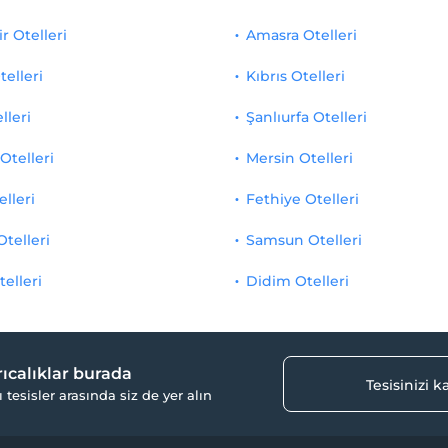
r Otelleri
Amasra Otelleri
telleri
Kıbrıs Otelleri
lleri
Şanlıurfa Otelleri
Otelleri
Mersin Otelleri
elleri
Fethiye Otelleri
Otelleri
Samsun Otelleri
telleri
Didim Otelleri
yrıcalıklar burada
Tesisinizi 
ı tesisler arasında siz de yer alın