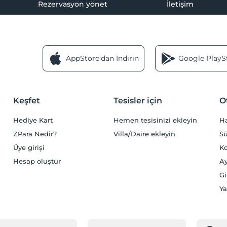
Rezervasyon yönet
İletişim
AppStore'dan İndirin
Google PlaySt
Keşfet
Tesisler için
O
Hediye Kart
Hemen tesisinizi ekleyin
H
ZPara Nedir?
Villa/Daire ekleyin
Sü
Üye girişi
Ko
Hesap oluştur
Ay
Gi
Ya