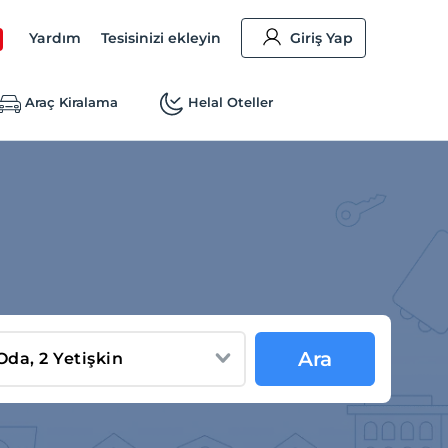
Yardım
Tesisinizi ekleyin
Giriş Yap
Araç Kiralama
Helal Oteller
Ara