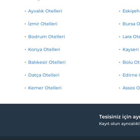
Ayvalık Otelleri
Eskişehi
İzmir Otelleri
Bursa O
Bodrum Otelleri
Lara Ote
Konya Otelleri
Kayseri 
Balıkesir Otelleri
Bolu Ot
Datça Otelleri
Edirne 
Kemer Otelleri
Assos O
Tesisiniz için a
Kayıt olun ayrıcalıkl