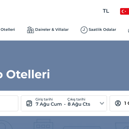
TL
Otelleri
Daireler & Villalar
Saatlik Odalar
Otelleri
Giriş tarihi
Çıkış tarihi
7 Ağu Cum
-
8 Ağu Cts