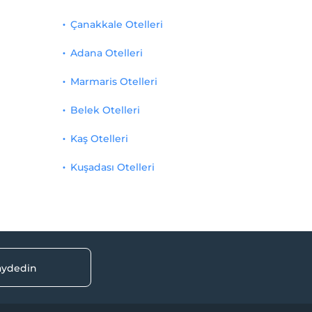
Çanakkale Otelleri
Adana Otelleri
Marmaris Otelleri
Belek Otelleri
Kaş Otelleri
Kuşadası Otelleri
kaydedin