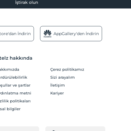
İştirak olun
ore'dan İndirin
AppGallery'den İndirin
telz hakkında
akkımızda
Çerez politikamız
rdürülebilirlik
Sizi arayalım
şullar ve şartlar
İletişim
dınlatma metni
Kariyer
zlilik politikaları
sal bilgiler