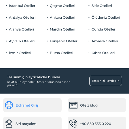
İstanbul Otelleri
Çeşme Otelleri
Side Otelleri
Antalya Otelleri
Ankara Otelleri
Ölüdeniz Otelleri
Alanya Otelleri
Mardin Otelleri
Cunda Otelleri
Ayvalık Otelleri
Eskişehir Otelleri
Amasra Otelleri
İzmir Otelleri
Bursa Otelleri
Kıbrıs Otelleri
Tesisiniz için ayrıcalıklar burada
Tesisinizi kaydedin
Kayıt olun ayrıcalıklı tesisler arasında siz de
yer alın
Extranet Giriş
Otelz blog
Sizi arayalım
+90 850 333 0 220