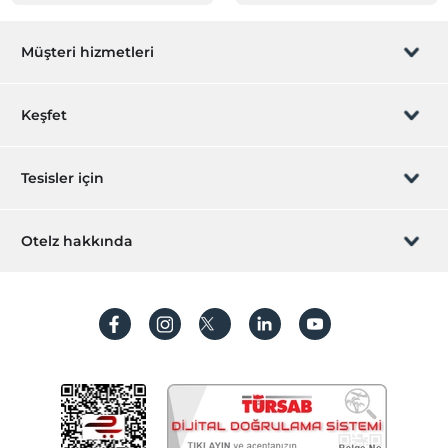
Müşteri hizmetleri
Rezervasyon yönet
Keşfet
Sizi arayalım
Hediye Kart
Tesisler için
İştirak olun
ZPara Nedir?
Hemen tesisinizi ekleyin
Otelz hakkında
İletişim
Üye girişi
Villa/Daire ekleyin
Hakkımızda
Sıkça sorulan sorular
Hesap oluştur
Sürdürülebilirlik
Kişisel Verilerin Korunması
Koşullar ve şartlar
İşlem rehberi