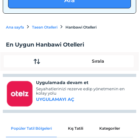
Ara
Ana sayfa
Taean Otelleri
Hanbawi Otelleri
En Uygun Hanbawi Otelleri
Sırala
Uygulamada devam et
Seyahatlerinizi rezerve edip yönetmenin en
kolay yolu
UYGULAMAYI AÇ
Popüler Tatil Bölgeleri
Kış Tatili
Kategoriler
P