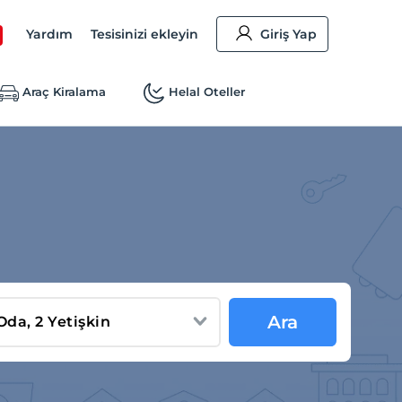
Yardım
Tesisinizi ekleyin
Giriş Yap
Araç Kiralama
Helal Oteller
Ara