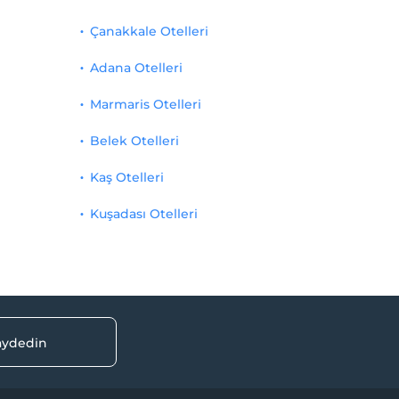
Çanakkale Otelleri
Adana Otelleri
Marmaris Otelleri
Belek Otelleri
Kaş Otelleri
Kuşadası Otelleri
kaydedin