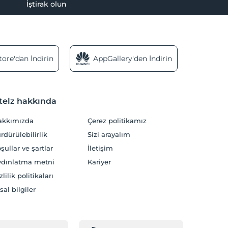
İştirak olun
ore'dan İndirin
AppGallery'den İndirin
telz hakkında
akkımızda
Çerez politikamız
rdürülebilirlik
Sizi arayalım
şullar ve şartlar
İletişim
dınlatma metni
Kariyer
zlilik politikaları
sal bilgiler