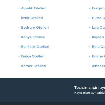
Ayvalık Otelleri
Eskişehi
İzmir Otelleri
Bursa O
Bodrum Otelleri
Lara Ote
Konya Otelleri
Kayseri 
Balıkesir Otelleri
Bolu Ot
Datça Otelleri
Edirne 
Kemer Otelleri
Assos O
Tesisiniz için a
Kayıt olun ayrıcalıkl