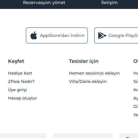
Rezervasyon yönet
İletişim
AppStore'dan İndirin
Google PlaySt
Keşfet
Tesisler için
O
Hediye Kart
Hemen tesisinizi ekleyin
H
ZPara Nedir?
Villa/Daire ekleyin
Sü
Üye girişi
Ko
Hesap oluştur
Ay
Gi
Ya