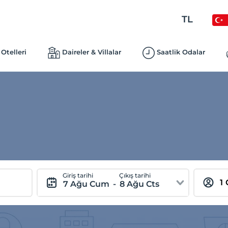
TL
Otelleri
Daireler & Villalar
Saatlik Odalar
Giriş tarihi
Çıkış tarihi
7 Ağu Cum
-
8 Ağu Cts