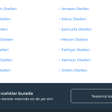
r Otelleri
Amasra Otelleri
telleri
Kıbrıs Otelleri
lleri
Şanlıurfa Otelleri
Otelleri
Mersin Otelleri
elleri
Fethiye Otelleri
Otelleri
Samsun Otelleri
telleri
Didim Otelleri
yrıcalıklar burada
Tesisinizi 
ı tesisler arasında siz de yer alın