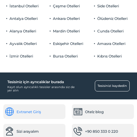
İstanbul Otelleri
Çeşme Otelleri
Side Otelleri
Antalya Otelleri
Ankara Otelleri
Ölüdeniz Otelleri
Alanya Otelleri
Mardin Otelleri
Cunda Otelleri
Ayvalık Otelleri
Eskişehir Otelleri
Amasra Otelleri
İzmir Otelleri
Bursa Otelleri
Kıbrıs Otelleri
Tesisiniz için ayrıcalıklar burada
Tesisinizi kaydedin
Kayıt olun ayrıcalıklı tesisler arasında siz de
yer alın
Extranet Giriş
Otelz blog
Sizi arayalım
+90 850 333 0 220