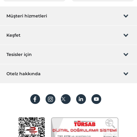
Müşteri hizmetleri
Rezervasyon yönet
Keşfet
Sizi arayalım
Hediye Kart
Tesisler için
İştirak olun
ZPara Nedir?
Hemen tesisinizi ekleyin
Otelz hakkında
İletişim
Üye girişi
Villa/Daire ekleyin
Hakkımızda
Sıkça sorulan sorular
Hesap oluştur
Sürdürülebilirlik
Kişisel Verilerin Korunması
Koşullar ve şartlar
İşlem rehberi