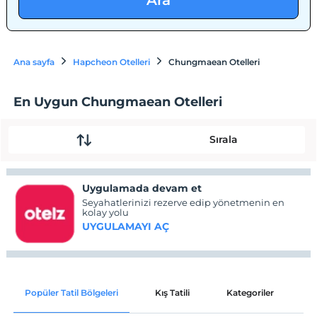
Ara
Ana sayfa
Hapcheon Otelleri
Chungmaean Otelleri
En Uygun Chungmaean Otelleri
Sırala
Uygulamada devam et
Seyahatlerinizi rezerve edip yönetmenin en
kolay yolu
UYGULAMAYI AÇ
Popüler Tatil Bölgeleri
Kış Tatili
Kategoriler
P