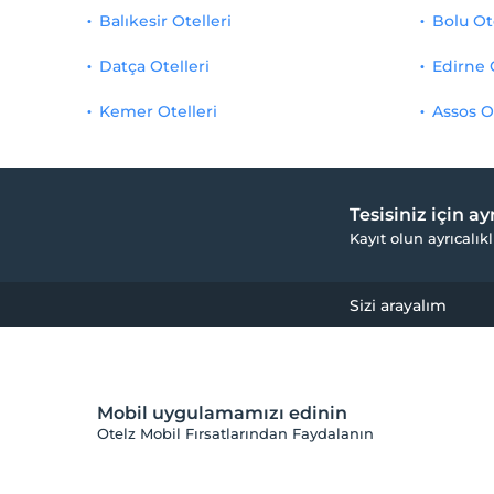
Balıkesir Otelleri
Bolu Ot
Datça Otelleri
Edirne 
Kemer Otelleri
Assos O
Tesisiniz için a
Kayıt olun ayrıcalıkl
Sizi arayalım
Mobil uygulamamızı edinin
Otelz Mobil Fırsatlarından Faydalanın