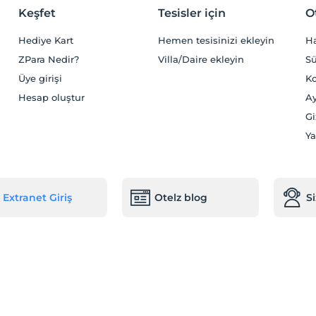
Keşfet
Tesisler için
O
Hediye Kart
Hemen tesisinizi ekleyin
H
ZPara Nedir?
Villa/Daire ekleyin
Sü
Üye girişi
Ko
Hesap oluştur
Ay
Gi
Ya
Extranet Giriş
Otelz blog
S