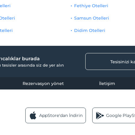
elleri
Fethiye Otelleri
Otelleri
Samsun Otelleri
telleri
Didim Otelleri
yrıcalıklar burada
Tesisinizi 
ı tesisler arasında siz de yer alın
Rezervasyon yönet
İletişim
AppStore'dan İndirin
Google PlaySt