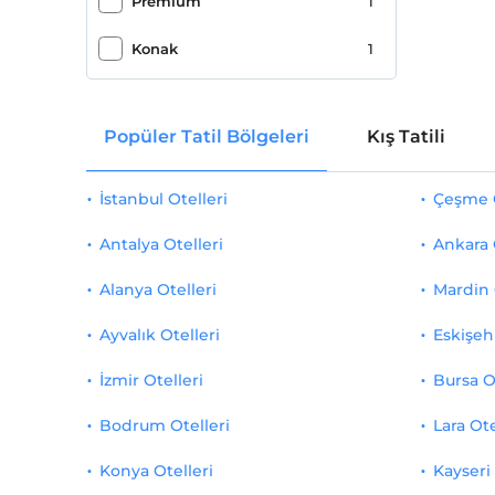
Premium
1
Özel karşılama hizmeti
1
Konak
1
Tekerlekli Sandalye
1
Popüler Tatil Bölgeleri
Kış Tatili
Kahvaltı Salonu
1
Bahçe
1
İstanbul Otelleri
Çeşme O
Fotokopi
1
Antalya Otelleri
Ankara 
Avlu
1
Alanya Otelleri
Mardin 
Terzi
1
Ayvalık Otelleri
Eskişehi
İzmir Otelleri
Bursa O
Bodrum Otelleri
Lara Ote
Konya Otelleri
Kayseri 