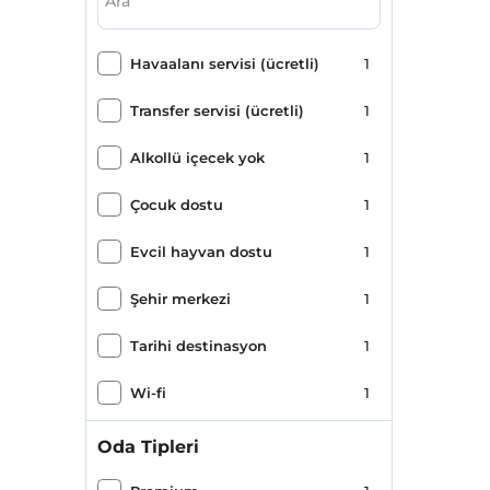
Havaalanı servisi (ücretli)
1
Transfer servisi (ücretli)
1
Alkollü içecek yok
1
Çocuk dostu
1
Evcil hayvan dostu
1
Şehir merkezi
1
Tarihi destinasyon
1
Wi-fi
1
Otopark (Tesis disinda)
1
Oda Tipleri
Tasarım Otel
1