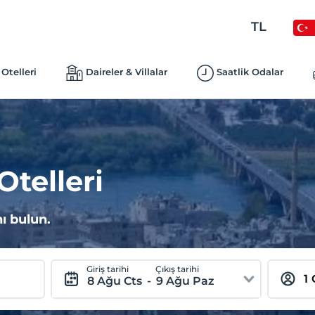
TL
Otelleri
Daireler & Villalar
Saatlik Odalar
telleri
ı bulun.
Giriş tarihi
Çıkış tarihi
8 Ağu Cts
-
9 Ağu Paz