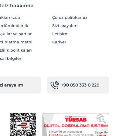
telz hakkında
akkımızda
Çerez politikamız
rdürülebilirlik
Sizi arayalım
şullar ve şartlar
İletişim
dınlatma metni
Kariyer
zlilik politikaları
sal bilgiler
izi arayalım
+90 850 333 0 220