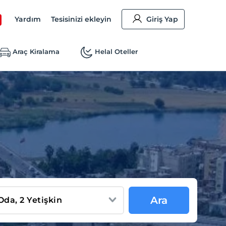
Yardım
Tesisinizi ekleyin
Giriş Yap
Araç Kiralama
Helal Oteller
Ara