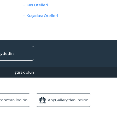
Kaş Otelleri
Kuşadası Otelleri
kaydedin
İştirak olun
ore'dan İndirin
AppGallery'den İndirin