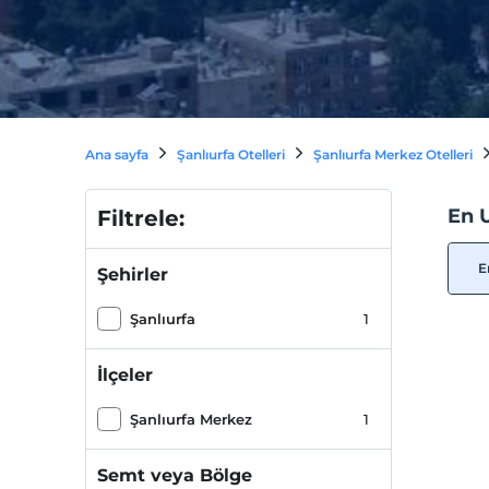
Ana sayfa
Şanlıurfa Otelleri
Şanlıurfa Merkez Otelleri
En 
Filtrele:
E
Şehirler
Şanlıurfa
1
İlçeler
Şanlıurfa Merkez
1
Semt veya Bölge