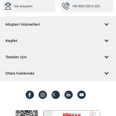
Sizi arayalım
+90 850 333 0 220
Müşteri hizmetleri
Rezervasyon yönet
Keşfet
Sizi arayalım
Hediye Kart
Tesisler için
İştirak olun
ZPara Nedir?
Hemen tesisinizi ekleyin
Otelz hakkında
İletişim
Üye girişi
Villa/Daire ekleyin
Hakkımızda
Sıkça sorulan sorular
Hesap oluştur
Sürdürülebilirlik
Kişisel Verilerin Korunması
Koşullar ve şartlar