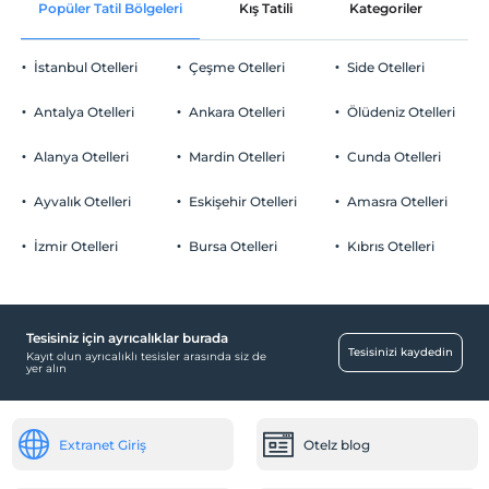
Popüler Tatil Bölgeleri
Kış Tatili
Kategoriler
P
İstanbul Otelleri
Çeşme Otelleri
Side Otelleri
Antalya Otelleri
Ankara Otelleri
Ölüdeniz Otelleri
Alanya Otelleri
Mardin Otelleri
Cunda Otelleri
Ayvalık Otelleri
Eskişehir Otelleri
Amasra Otelleri
İzmir Otelleri
Bursa Otelleri
Kıbrıs Otelleri
Tesisiniz için ayrıcalıklar burada
Tesisinizi kaydedin
Kayıt olun ayrıcalıklı tesisler arasında siz de
yer alın
Extranet Giriş
Otelz blog