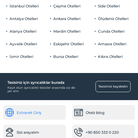
İstanbul Otelleri
Çeşme Otelleri
Side Otelleri
Antalya Otelleri
Ankara Otelleri
Ölüdeniz Otelleri
Alanya Otelleri
Mardin Otelleri
Cunda Otelleri
Ayvalık Otelleri
Eskişehir Otelleri
Amasra Otelleri
İzmir Otelleri
Bursa Otelleri
Kıbrıs Otelleri
Tesisiniz için ayrıcalıklar burada
Tesisinizi kaydedin
Kayıt olun ayrıcalıklı tesisler arasında siz de
yer alın
Extranet Giriş
Otelz blog
Sizi arayalım
+90 850 333 0 220