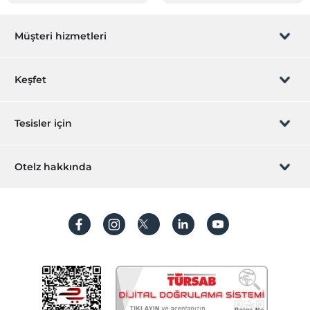
Müşteri hizmetleri
Rezervasyon yönet
Keşfet
Sizi arayalım
Hediye Kart
Tesisler için
İştirak olun
ZPara Nedir?
Hemen tesisinizi ekleyin
Otelz hakkında
İletişim
Üye girişi
Villa/Daire ekleyin
Hakkımızda
Sıkça sorulan sorular
Hesap oluştur
Sürdürülebilirlik
Kişisel Verilerin Korunması
Koşullar ve şartlar
İşlem rehberi