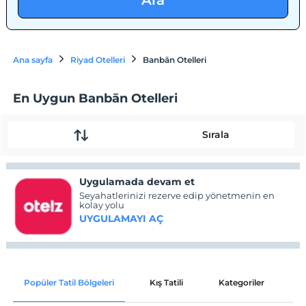
Ara
Ana sayfa
Riyad Otelleri
Banbān Otelleri
En Uygun Banbān Otelleri
Sırala
Uygulamada devam et
Seyahatlerinizi rezerve edip yönetmenin en
kolay yolu
UYGULAMAYI AÇ
Popüler Tatil Bölgeleri
Kış Tatili
Kategoriler
P