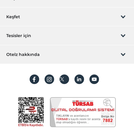
Rezervasyon yönet
Keşfet
Sizi arayalım
Hediye Kart
Tesisler için
İştirak olun
ZPara Nedir?
Hemen tesisinizi ekleyin
Otelz hakkında
İletişim
Üye girişi
Villa/Daire ekleyin
Hakkımızda
Sıkça sorulan sorular
Hesap oluştur
Sürdürülebilirlik
Kişisel Verilerin Korunması
Koşullar ve şartlar
İşlem rehberi
Aydınlatma metni
Gizlilik politikaları