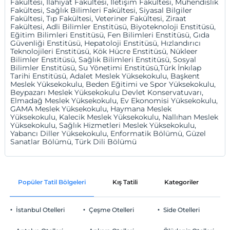
Fakültesi, İlahiyat Fakültesi, İletişim Fakültesi, Mühendislik
Fakültesi, Sağlık Bilimleri Fakültesi, Siyasal Bilgiler
Fakültesi, Tıp Fakültesi, Veteriner Fakültesi, Ziraat
Fakültesi, Adli Bilimler Enstitüsü, Biyoteknoloji Enstitüsü,
Eğitim Bilimleri Enstitüsü, Fen Bilimleri Enstitüsü, Gıda
Güvenliği Enstitüsü, Hepatoloji Enstitüsü, Hızlandırıcı
Teknolojileri Enstitüsü, Kök Hücre Enstitüsü, Nükleer
Bilimler Enstitüsü, Sağlık Bilimleri Enstitüsü, Sosyal
Bilimler Enstitüsü, Su Yönetimi Enstitüsü,Türk İnkılap
Tarihi Enstitüsü, Adalet Meslek Yüksekokulu, Başkent
Meslek Yüksekokulu, Beden Eğitimi ve Spor Yüksekokulu,
Beypazarı Meslek Yüksekokulu Devlet Konservatuvarı,
Elmadağ Meslek Yüksekokulu, Ev Ekonomisi Yüksekokulu,
GAMA Meslek Yüksekokulu, Haymana Meslek
Yüksekokulu, Kalecik Meslek Yüksekokulu, Nallıhan Meslek
Yüksekokulu, Sağlık Hizmetleri Meslek Yüksekokulu,
Yabancı Diller Yüksekokulu, Enformatik Bölümü, Güzel
Sanatlar Bölümü, Türk Dili Bölümü
Popüler Tatil Bölgeleri
Kış Tatili
Kategoriler
P
İstanbul Otelleri
Çeşme Otelleri
Side Otelleri