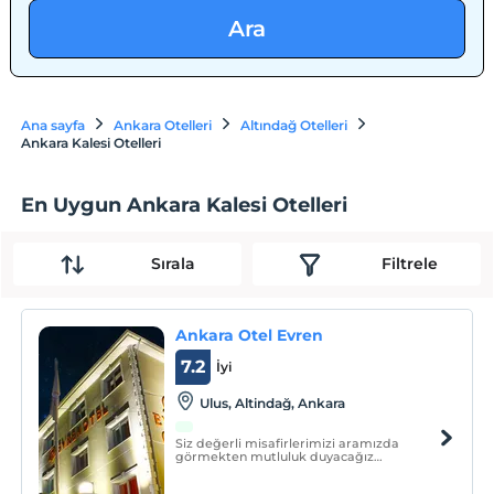
Ara
Ana sayfa
Ankara Otelleri
Altındağ Otelleri
Ankara Kalesi Otelleri
En Uygun Ankara Kalesi Otelleri
Sırala
Filtrele
Ankara Otel Evren
7.2
İyi
Ulus, Altindağ, Ankara
Siz değerli misafirlerimizi aramızda
görmekten mutluluk duyacağız
''Ankara'daki eviniz''