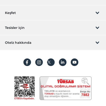
Rezervasyon yönet
Keşfet
Sizi arayalım
Hediye Kart
Tesisler için
İştirak olun
ZPara Nedir?
Hemen tesisinizi ekleyin
Otelz hakkında
İletişim
Üye girişi
Villa/Daire ekleyin
Hakkımızda
Sıkça sorulan sorular
Hesap oluştur
Sürdürülebilirlik
Kişisel Verilerin Korunması
Koşullar ve şartlar
İşlem rehberi
Aydınlatma metni
Gizlilik politikaları