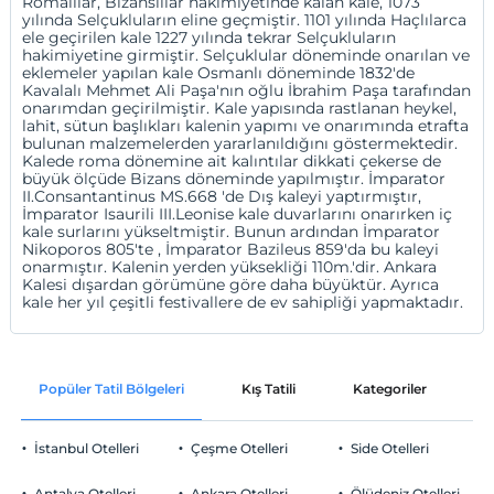
Romalılar, Bizanslılar hakimiyetinde kalan kale, 1073
yılında Selçukluların eline geçmiştir. 1101 yılında Haçlılarca
ele geçirilen kale 1227 yılında tekrar Selçukluların
hakimiyetine girmiştir. Selçuklular döneminde onarılan ve
eklemeler yapılan kale Osmanlı döneminde 1832'de
Kavalalı Mehmet Ali Paşa'nın oğlu İbrahim Paşa tarafından
onarımdan geçirilmiştir. Kale yapısında rastlanan heykel,
lahit, sütun başlıkları kalenin yapımı ve onarımında etrafta
bulunan malzemelerden yararlanıldığını göstermektedir.
Kalede roma dönemine ait kalıntılar dikkati çekerse de
büyük ölçüde Bizans döneminde yapılmıştır. İmparator
II.Consantantinus MS.668 'de Dış kaleyi yaptırmıştır,
İmparator Isaurili III.Leonise kale duvarlarını onarırken iç
kale surlarını yükseltmiştir. Bunun ardından İmparator
Nikoporos 805'te , İmparator Bazileus 859'da bu kaleyi
onarmıştır. Kalenin yerden yüksekliği 110m.'dir. Ankara
Kalesi dışardan görümüne göre daha büyüktür. Ayrıca
kale her yıl çeşitli festivallere de ev sahipliği yapmaktadır.
Popüler Tatil Bölgeleri
Kış Tatili
Kategoriler
P
İstanbul Otelleri
Çeşme Otelleri
Side Otelleri
Antalya Otelleri
Ankara Otelleri
Ölüdeniz Otelleri