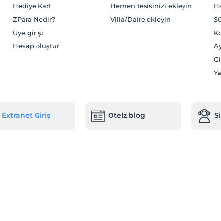
Hediye Kart
Hemen tesisinizi ekleyin
H
ZPara Nedir?
Villa/Daire ekleyin
Sü
Üye girişi
Ko
Hesap oluştur
Ay
Gi
Ya
Extranet Giriş
Otelz blog
S