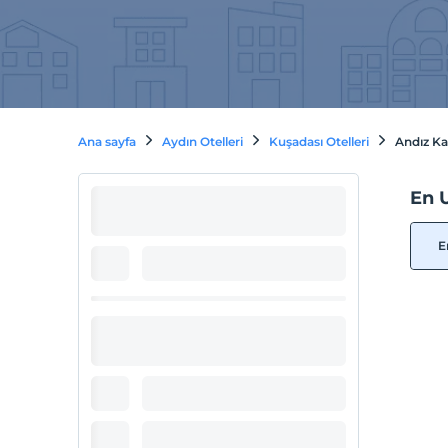
Ana sayfa
Aydın Otelleri
Kuşadası Otelleri
Andız Kal
En U
E