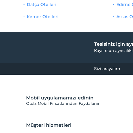
Datça Otelleri
Edirne 
Kemer Otelleri
Assos O
Tesisiniz için a
Kayıt olun ayrıcalıkl
Sizi arayalım
Mobil uygulamamızı edinin
Otelz Mobil Fırsatlarından Faydalanın
Müşteri hizmetleri