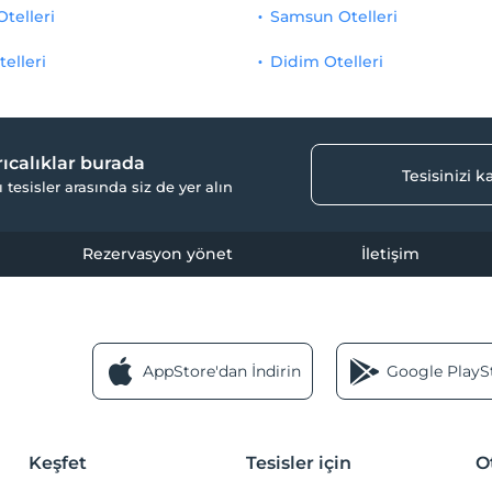
Otelleri
Samsun Otelleri
telleri
Didim Otelleri
yrıcalıklar burada
Tesisinizi 
ı tesisler arasında siz de yer alın
Rezervasyon yönet
İletişim
AppStore'dan İndirin
Google PlaySt
Keşfet
Tesisler için
O