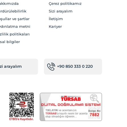
akkımızda
Çerez politikamız
rdürülebilirlik
Sizi arayalım
şullar ve şartlar
İletişim
dınlatma metni
Kariyer
zlilik politikaları
sal bilgiler
izi arayalım
+90 850 333 0 220