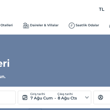
TL
Otelleri
Daireler & Villalar
Saatlik Odalar
eri
un.
Giriş tarihi
Çıkış tarihi
7 Ağu Cum
-
8 Ağu Cts