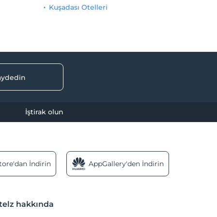
Kuşadası Otelleri
kaydedin
İştirak olun
ore'dan İndirin
AppGallery'den İndirin
telz hakkında