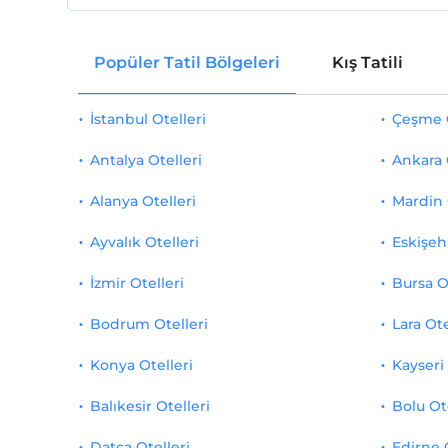
Popüler Tatil Bölgeleri
Kış Tatili
İstanbul Otelleri
Çeşme O
Antalya Otelleri
Ankara 
Alanya Otelleri
Mardin 
Ayvalık Otelleri
Eskişehi
İzmir Otelleri
Bursa O
Bodrum Otelleri
Lara Ote
Konya Otelleri
Kayseri 
Balıkesir Otelleri
Bolu Ot
Datça Otelleri
Edirne 