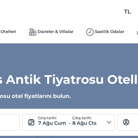
TL
Otelleri
Daireler & Villalar
Saatlik Odalar
s Antik Tiyatrosu Otell
su otel fiyatlarını bulun.
Giriş tarihi
Çıkış tarihi
7 Ağu Cum
-
8 Ağu Cts