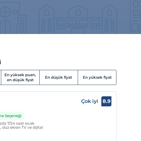
i
En yüksek puan,
En düşük fiyat
En yüksek fiyat
en düşük fiyat
Çok iyi
8.9
me Seçeneği
zda 7/24 saat sıcak
 düz ekran TV ve dijital