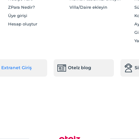
ZPara Nedir?
Villa/Daire ekleyin
Sü
Üye girişi
Ko
Hesap oluştur
Ay
Gi
Ya
Extranet Giriş
Otelz blog
S