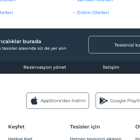
telleri
Didim Otelleri
yrıcalıklar burada
Tesisinizi 
ı tesisler arasında siz de yer alın
Rezervasyon yönet
İletişim
AppStore'dan İndirin
Google PlaySt
Keşfet
Tesisler için
O
Hediye Kart
Hemen tesisinizi ekleyin
H