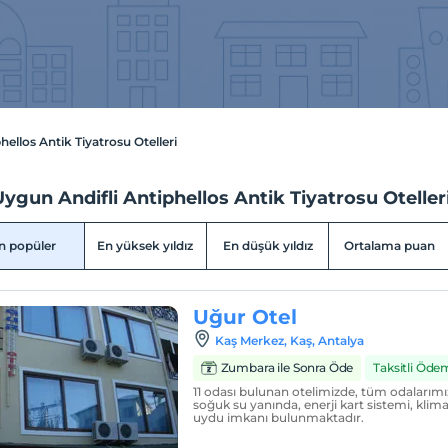
hellos Antik Tiyatrosu Otelleri
ygun Andifli Antiphellos Antik Tiyatrosu Oteller
n popüler
En yüksek yıldız
En düşük yıldız
Ortalama puan
Uğur Otel
Kaş Merkez, Kaş, Antalya
Zumbara ile Sonra Öde
Taksitli Öde
11 odası bulunan otelimizde, tüm odalarımı
soğuk su yanında, enerji kart sistemi, klima,
uydu imkanı bulunmaktadır.