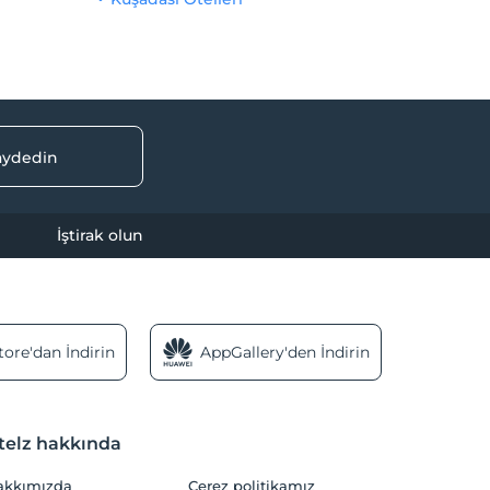
kaydedin
İştirak olun
ore'dan İndirin
AppGallery'den İndirin
telz hakkında
akkımızda
Çerez politikamız