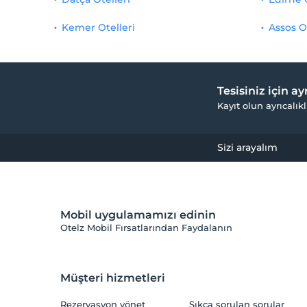
Kemer Otelleri
Assos O
Tesisiniz için a
Kayıt olun ayrıcalıkl
Sizi arayalım
Mobil uygulamamızı edinin
Otelz Mobil Fırsatlarından Faydalanın
Müşteri hizmetleri
Rezervasyon yönet
Sıkça sorulan sorular