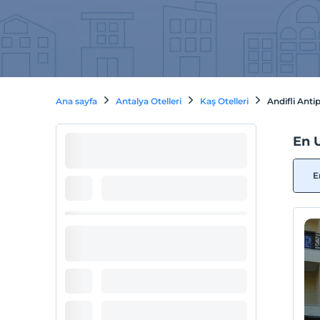
Ana sayfa
Antalya Otelleri
Kaş Otelleri
Andifli Antip
En U
E