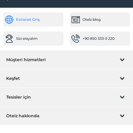
Extranet Giriş
Otelz blog
Sizi arayalım
+90 850 333 0 220
Müşteri hizmetleri
Rezervasyon yönet
Keşfet
Sizi arayalım
Hediye Kart
Tesisler için
İştirak olun
ZPara Nedir?
Hemen tesisinizi ekleyin
Otelz hakkında
İletişim
Üye girişi
Villa/Daire ekleyin
Hakkımızda