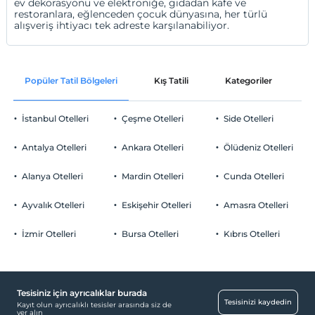
ev dekorasyonu ve elektroniğe, gıdadan kafe ve
restoranlara, eğlenceden çocuk dünyasına, her türlü
alışveriş ihtiyacı tek adreste karşılanabiliyor.
Popüler Tatil Bölgeleri
Kış Tatili
Kategoriler
P
İstanbul Otelleri
Çeşme Otelleri
Side Otelleri
Antalya Otelleri
Ankara Otelleri
Ölüdeniz Otelleri
Alanya Otelleri
Mardin Otelleri
Cunda Otelleri
Ayvalık Otelleri
Eskişehir Otelleri
Amasra Otelleri
İzmir Otelleri
Bursa Otelleri
Kıbrıs Otelleri
Tesisiniz için ayrıcalıklar burada
Tesisinizi kaydedin
Kayıt olun ayrıcalıklı tesisler arasında siz de
yer alın