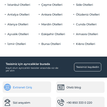
İstanbul Otelleri
Çeşme Otelleri
Side Otelleri
Antalya Otelleri
Ankara Otelleri
Ölüdeniz Otelleri
Alanya Otelleri
Mardin Otelleri
Cunda Otelleri
Ayvalık Otelleri
Eskişehir Otelleri
Amasra Otelleri
İzmir Otelleri
Bursa Otelleri
Kıbrıs Otelleri
Tesisiniz için ayrıcalıklar burada
Tesisinizi kaydedin
Kayıt olun ayrıcalıklı tesisler arasında siz de
yer alın
Extranet Giriş
Otelz blog
Sizi arayalım
+90 850 333 0 220