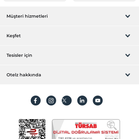
Müşteri hizmetleri
Rezervasyon yönet
Keşfet
Sizi arayalım
Hediye Kart
Tesisler için
İştirak olun
ZPara Nedir?
Hemen tesisinizi ekleyin
Otelz hakkında
İletişim
Üye girişi
Villa/Daire ekleyin
Hakkımızda
Sıkça sorulan sorular
Hesap oluştur
Sürdürülebilirlik
Kişisel Verilerin Korunması
Koşullar ve şartlar
İşlem rehberi