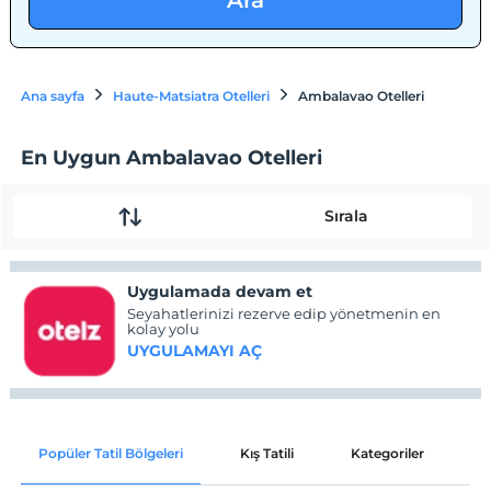
Ara
Ana sayfa
Haute-Matsiatra Otelleri
Ambalavao Otelleri
En Uygun Ambalavao Otelleri
Sırala
Uygulamada devam et
Seyahatlerinizi rezerve edip yönetmenin en
kolay yolu
UYGULAMAYI AÇ
Popüler Tatil Bölgeleri
Kış Tatili
Kategoriler
P