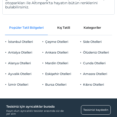
otoparkları ile Altınpark'ta hayatın bütün renklerini
bulabilirsiniz.
Popüler Tatil Bölgeleri
Kış Tatili
Kategoriler
P
İstanbul Otelleri
Çeşme Otelleri
Side Otelleri
Antalya Otelleri
Ankara Otelleri
Ölüdeniz Otelleri
Alanya Otelleri
Mardin Otelleri
Cunda Otelleri
Ayvalık Otelleri
Eskişehir Otelleri
Amasra Otelleri
İzmir Otelleri
Bursa Otelleri
Kıbrıs Otelleri
Tesisiniz için ayrıcalıklar burada
Tesisinizi kaydedin
Kayıt olun ayrıcalıklı tesisler arasında siz de
yer alın