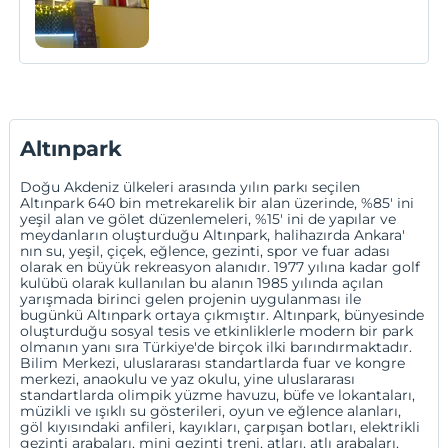
Altınpark
Doğu Akdeniz ülkeleri arasında yılın parkı seçilen
Altınpark 640 bin metrekarelik bir alan üzerinde, %85' ini
yeşil alan ve gölet düzenlemeleri, %15' ini de yapılar ve
meydanların oluşturduğu Altınpark, halihazırda Ankara'
nın su, yeşil, çiçek, eğlence, gezinti, spor ve fuar adası
olarak en büyük rekreasyon alanıdır. 1977 yılına kadar golf
kulübü olarak kullanılan bu alanın 1985 yılında açılan
yarışmada birinci gelen projenin uygulanması ile
bugünkü Altınpark ortaya çıkmıştır. Altınpark, bünyesinde
oluşturduğu sosyal tesis ve etkinliklerle modern bir park
olmanın yanı sıra Türkiye'de birçok ilki barındırmaktadır.
Bilim Merkezi, uluslararası standartlarda fuar ve kongre
merkezi, anaokulu ve yaz okulu, yine uluslararası
standartlarda olimpik yüzme havuzu, büfe ve lokantaları,
müzikli ve ışıklı su gösterileri, oyun ve eğlence alanları,
göl kıyısındaki anfileri, kayıkları, çarpışan botları, elektrikli
gezinti arabaları, mini gezinti treni, atları, atlı arabaları,