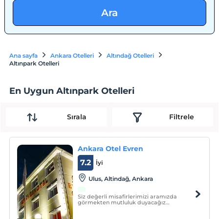
Ara
Ana sayfa
Ankara Otelleri
Altındağ Otelleri
Altınpark Otelleri
En Uygun Altınpark Otelleri
Sırala
Filtrele
Ankara Otel Evren
7.2
İyi
Ulus, Altindağ, Ankara
Siz değerli misafirlerimizi aramızda
görmekten mutluluk duyacağız
''Ankara'daki eviniz''