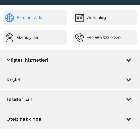
Extranet Giriş
Otelz blog
Sizi arayalım
+90 850 333 0 220
Müşteri hizmetleri
Rezervasyon yönet
Keşfet
Sizi arayalım
Hediye Kart
Tesisler için
İştirak olun
ZPara Nedir?
Hemen tesisinizi ekleyin
Otelz hakkında
İletişim
Üye girişi
Villa/Daire ekleyin
Hakkımızda