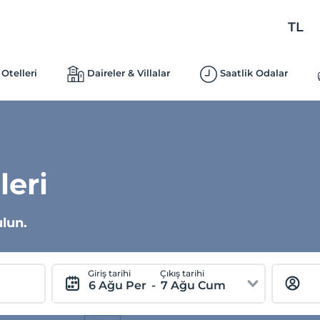
TL
Otelleri
Daireler & Villalar
Saatlik Odalar
leri
ulun.
Giriş tarihi
Çıkış tarihi
6 Ağu Per
-
7 Ağu Cum