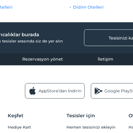
telleri
Didim Otelleri
yrıcalıklar burada
Tesisinizi 
ı tesisler arasında siz de yer alın
Rezervasyon yönet
İletişim
AppStore'dan İndirin
Google PlaySt
Keşfet
Tesisler için
O
Hediye Kart
Hemen tesisinizi ekleyin
H