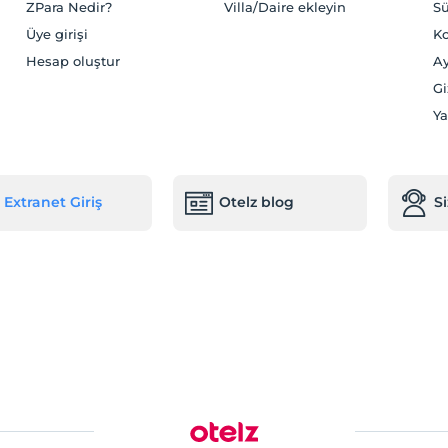
ZPara Nedir?
Villa/Daire ekleyin
Sü
Üye girişi
Ko
Hesap oluştur
Ay
Gi
Ya
Extranet Giriş
Otelz blog
S