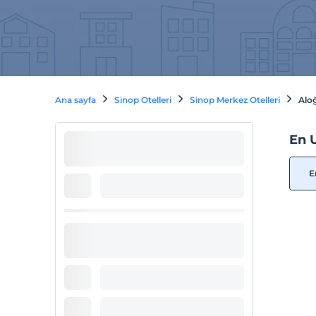
Ana sayfa
Sinop Otelleri
Sinop Merkez Otelleri
Aloğ
En U
E