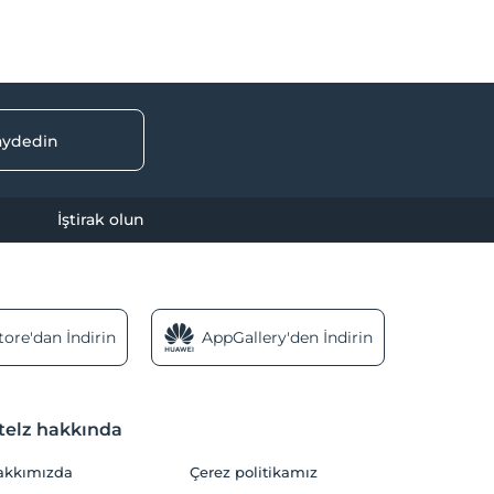
kaydedin
İştirak olun
ore'dan İndirin
AppGallery'den İndirin
telz hakkında
akkımızda
Çerez politikamız