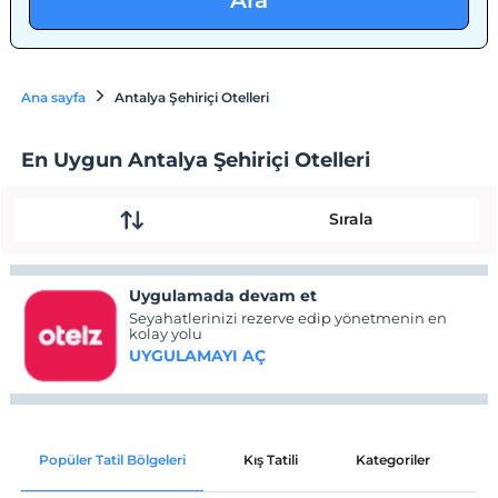
Ara
Ana sayfa
Antalya Şehiriçi Otelleri
En Uygun Antalya Şehiriçi Otelleri
Sırala
Uygulamada devam et
Seyahatlerinizi rezerve edip yönetmenin en
kolay yolu
UYGULAMAYI AÇ
Popüler Tatil Bölgeleri
Kış Tatili
Kategoriler
P