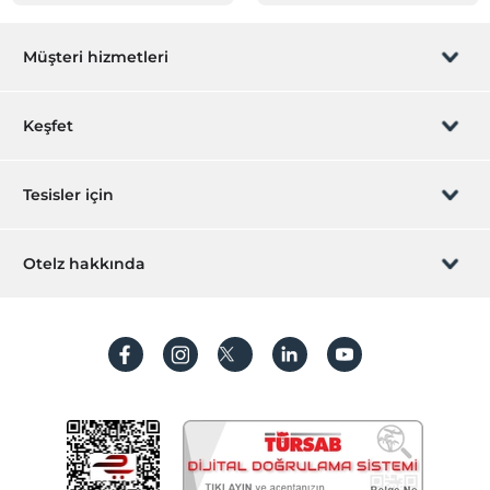
Müşteri hizmetleri
Rezervasyon yönet
Keşfet
Sizi arayalım
Hediye Kart
Tesisler için
İştirak olun
ZPara Nedir?
Hemen tesisinizi ekleyin
Otelz hakkında
İletişim
Üye girişi
Villa/Daire ekleyin
Hakkımızda
Sıkça sorulan sorular
Hesap oluştur
Sürdürülebilirlik
Kişisel Verilerin Korunması
Koşullar ve şartlar
İşlem rehberi