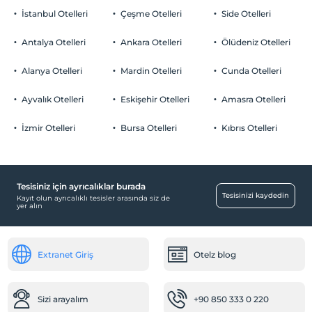
İstanbul Otelleri
Çeşme Otelleri
Side Otelleri
Antalya Otelleri
Ankara Otelleri
Ölüdeniz Otelleri
Alanya Otelleri
Mardin Otelleri
Cunda Otelleri
Ayvalık Otelleri
Eskişehir Otelleri
Amasra Otelleri
İzmir Otelleri
Bursa Otelleri
Kıbrıs Otelleri
Tesisiniz için ayrıcalıklar burada
Tesisinizi kaydedin
Kayıt olun ayrıcalıklı tesisler arasında siz de
yer alın
Extranet Giriş
Otelz blog
Sizi arayalım
+90 850 333 0 220