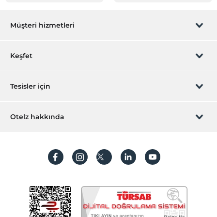
Müşteri hizmetleri
Rezervasyon yönet
Keşfet
Sizi arayalım
Hediye Kart
Tesisler için
İştirak olun
ZPara Nedir?
Hemen tesisinizi ekleyin
Otelz hakkında
İletişim
Üye girişi
Villa/Daire ekleyin
Hakkımızda
Sıkça sorulan sorular
Hesap oluştur
Sürdürülebilirlik
Kişisel Verilerin Korunması
Koşullar ve şartlar
İşlem rehberi