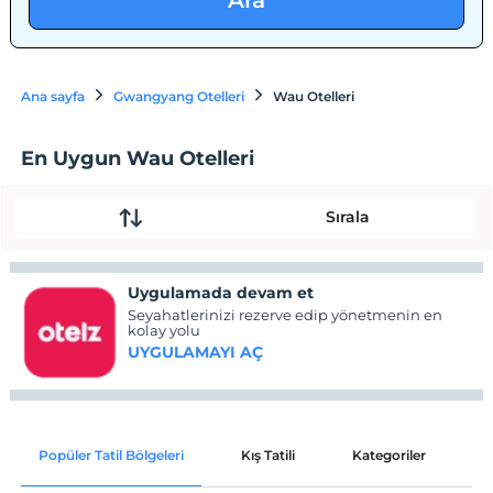
Ara
Ana sayfa
Gwangyang Otelleri
Wau Otelleri
En Uygun Wau Otelleri
Sırala
Uygulamada devam et
Seyahatlerinizi rezerve edip yönetmenin en
kolay yolu
UYGULAMAYI AÇ
Popüler Tatil Bölgeleri
Kış Tatili
Kategoriler
P