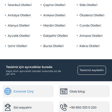
İstanbul Otelleri
Çeşme Otelleri
Side Otelleri
Antalya Otelleri
Ankara Otelleri
Ölüdeniz Otelleri
Alanya Otelleri
Mardin Otelleri
Cunda Otelleri
Ayvalık Otelleri
Eskişehir Otelleri
Amasra Otelleri
İzmir Otelleri
Bursa Otelleri
Kıbrıs Otelleri
Tesisiniz için ayrıcalıklar burada
Tesisinizi kaydedin
Kayıt olun ayrıcalıklı tesisler arasında siz de
yer alın
Extranet Giriş
Otelz blog
Sizi arayalım
+90 850 333 0 220