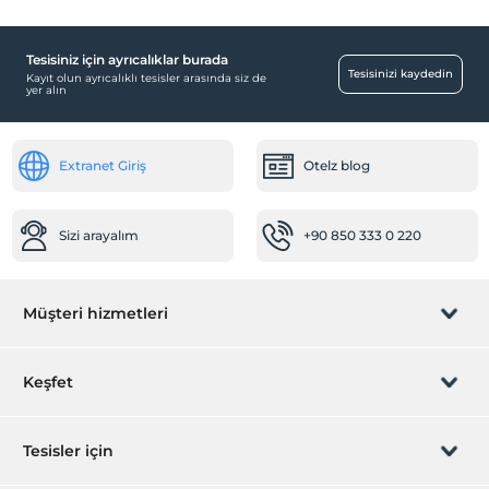
Tesisiniz için ayrıcalıklar burada
Tesisinizi kaydedin
Kayıt olun ayrıcalıklı tesisler arasında siz de
yer alın
Extranet Giriş
Otelz blog
Sizi arayalım
+90 850 333 0 220
Müşteri hizmetleri
Rezervasyon yönet
Keşfet
Sizi arayalım
Hediye Kart
Tesisler için
İştirak olun