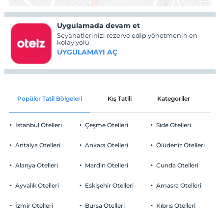
Uygulamada devam et
Seyahatlerinizi rezerve edip yönetmenin en
kolay yolu
UYGULAMAYI AÇ
Popüler Tatil Bölgeleri
Kış Tatili
Kategoriler
P
İstanbul Otelleri
Çeşme Otelleri
Side Otelleri
Antalya Otelleri
Ankara Otelleri
Ölüdeniz Otelleri
Alanya Otelleri
Mardin Otelleri
Cunda Otelleri
Ayvalık Otelleri
Eskişehir Otelleri
Amasra Otelleri
İzmir Otelleri
Bursa Otelleri
Kıbrıs Otelleri