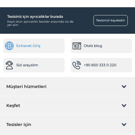
Tesisiniz için ayrıcalıklar burada
Tesisinizi kaydedin
Kayıt olun ayrıcalıklı tesisler arasında siz de
yer alın
Extranet Giriş
Otelz blog
Sizi arayalım
+90 850 333 0 220
Müşteri hizmetleri
Rezervasyon yönet
Keşfet
Sizi arayalım
Hediye Kart
Tesisler için
İştirak olun