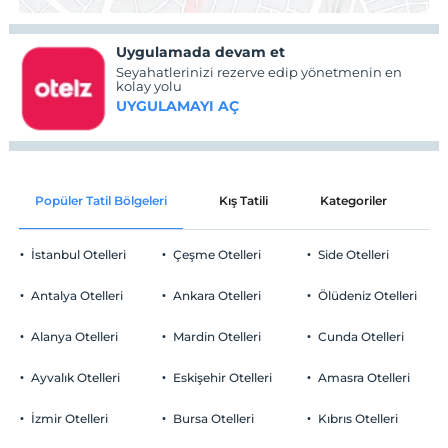
Uygulamada devam et
Seyahatlerinizi rezerve edip yönetmenin en
kolay yolu
UYGULAMAYI AÇ
Popüler Tatil Bölgeleri
Kış Tatili
Kategoriler
P
İstanbul Otelleri
Çeşme Otelleri
Side Otelleri
Antalya Otelleri
Ankara Otelleri
Ölüdeniz Otelleri
Alanya Otelleri
Mardin Otelleri
Cunda Otelleri
Ayvalık Otelleri
Eskişehir Otelleri
Amasra Otelleri
İzmir Otelleri
Bursa Otelleri
Kıbrıs Otelleri