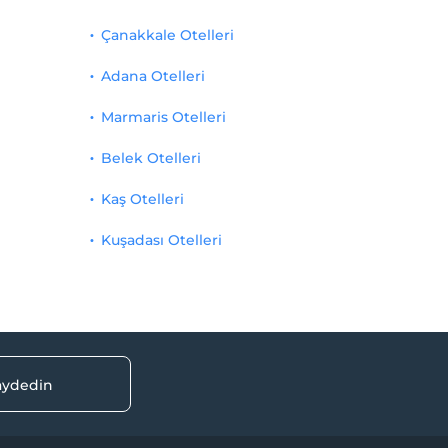
Çanakkale Otelleri
Adana Otelleri
Marmaris Otelleri
Belek Otelleri
Kaş Otelleri
Kuşadası Otelleri
kaydedin