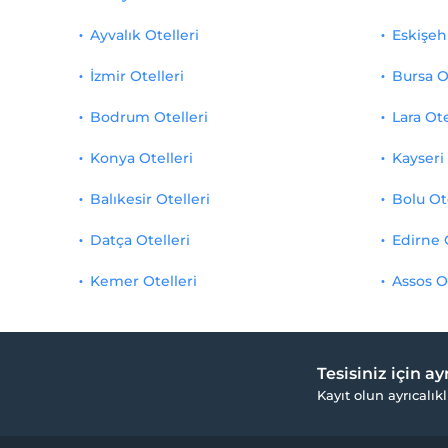
Ayvalık Otelleri
Eskişehi
İzmir Otelleri
Bursa O
Bodrum Otelleri
Lara Ote
Konya Otelleri
Kayseri 
Balıkesir Otelleri
Bolu Ot
Datça Otelleri
Edirne 
Kemer Otelleri
Assos O
Tesisiniz için a
Kayıt olun ayrıcalıkl