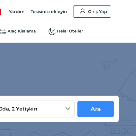
Yardım
Tesisinizi ekleyin
Giriş Yap
Araç Kiralama
Helal Oteller
Ara