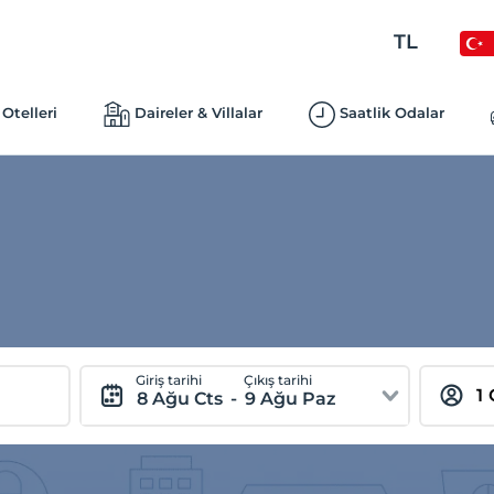
TL
Otelleri
Daireler & Villalar
Saatlik Odalar
Giriş tarihi
Çıkış tarihi
8 Ağu Cts
-
9 Ağu Paz