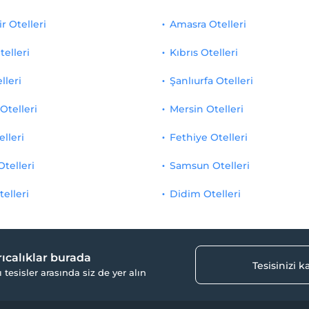
r Otelleri
Amasra Otelleri
telleri
Kıbrıs Otelleri
lleri
Şanlıurfa Otelleri
Otelleri
Mersin Otelleri
elleri
Fethiye Otelleri
Otelleri
Samsun Otelleri
telleri
Didim Otelleri
yrıcalıklar burada
Tesisinizi 
ı tesisler arasında siz de yer alın