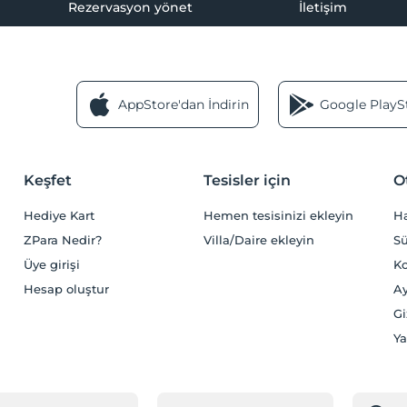
Rezervasyon yönet
İletişim
AppStore'dan İndirin
Google PlaySt
Keşfet
Tesisler için
O
Hediye Kart
Hemen tesisinizi ekleyin
H
ZPara Nedir?
Villa/Daire ekleyin
Sü
Üye girişi
Ko
Hesap oluştur
Ay
Gi
Ya