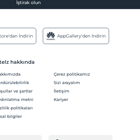
İştirak olun
ore'dan İndirin
AppGallery'den İndirin
telz hakkında
akkımızda
Çerez politikamız
rdürülebilirlik
Sizi arayalım
şullar ve şartlar
İletişim
dınlatma metni
Kariyer
zlilik politikaları
sal bilgiler