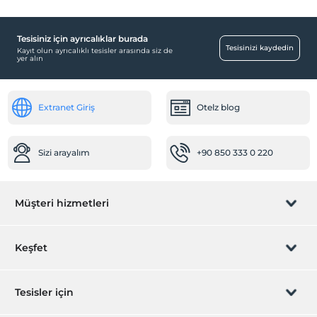
Tesisiniz için ayrıcalıklar burada
Tesisinizi kaydedin
Kayıt olun ayrıcalıklı tesisler arasında siz de
yer alın
Extranet Giriş
Otelz blog
Sizi arayalım
+90 850 333 0 220
Müşteri hizmetleri
Rezervasyon yönet
Keşfet
Sizi arayalım
Hediye Kart
Tesisler için
İştirak olun