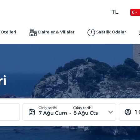
TL
Otelleri
Daireler & Villalar
Saatlik Odalar
ri
Giriş tarihi
Çıkış tarihi
7 Ağu Cum
-
8 Ağu Cts