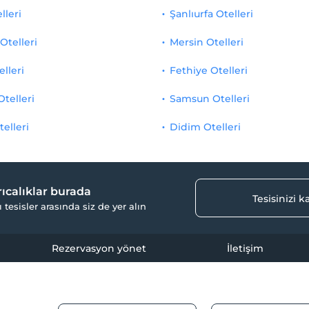
lleri
Şanlıurfa Otelleri
Otelleri
Mersin Otelleri
elleri
Fethiye Otelleri
Otelleri
Samsun Otelleri
telleri
Didim Otelleri
yrıcalıklar burada
Tesisinizi 
ı tesisler arasında siz de yer alın
Rezervasyon yönet
İletişim