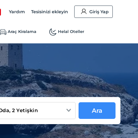
Yardım
Tesisinizi ekleyin
Giriş Yap
Araç Kiralama
Helal Oteller
Ara