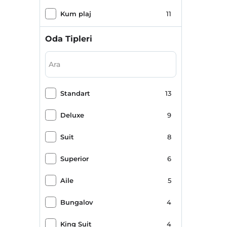
Kum plaj
11
Havaalanı servisi (ücretli)
10
Oda Tipleri
Transfer servisi (ücretli)
10
Halka açık plaj
9
Standart
13
Romantizm/Balayı
9
Deluxe
9
Kahvaltı Salonu
8
Suit
8
Çocuk dostu
7
Superior
6
Şehir merkezi
7
Aile
5
Otopark (Tesis disinda)
7
Bungalov
4
Tesise özel plaj
7
King Suit
4