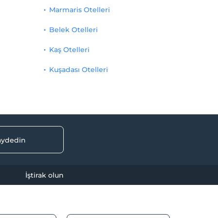
Marmaris Otelleri
Belek Otelleri
Kaş Otelleri
Kuşadası Otelleri
kaydedin
İştirak olun