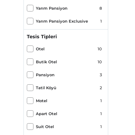
Yarım Pansiyon
8
Yarım Pansiyon Exclusive
1
Tesis Tipleri
Otel
10
Butik Otel
10
Pansiyon
3
Tatil Köyü
2
Motel
1
Apart Otel
1
Suit Otel
1