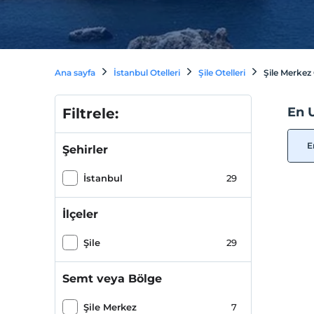
Ana sayfa
İstanbul Otelleri
Şile Otelleri
Şile Merkez 
En U
Filtrele:
E
Şehirler
İstanbul
29
İlçeler
Şile
29
Semt veya Bölge
Şile Merkez
7