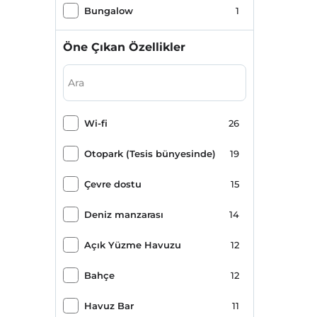
Bungalow
1
Öne Çıkan Özellikler
Wi-fi
26
Otopark (Tesis bünyesinde)
19
Çevre dostu
15
Deniz manzarası
14
Açık Yüzme Havuzu
12
Bahçe
12
Havuz Bar
11