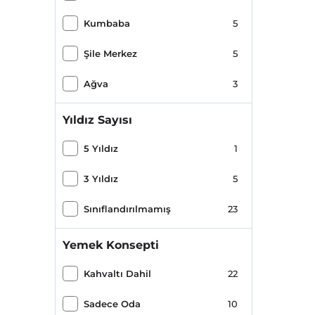
Kumbaba
5
Şile Merkez
5
Ağva
3
Yıldız Sayısı
5 Yıldız
1
3 Yıldız
5
Sınıflandırılmamış
23
Yemek Konsepti
Kahvaltı Dahil
22
Sadece Oda
10