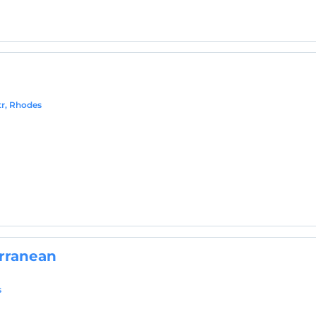
a
tr, Rhodes
rranean
s