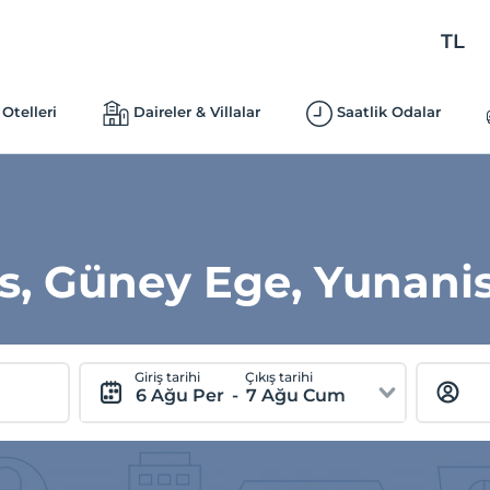
TL
Otelleri
Daireler & Villalar
Saatlik Odalar
s, Güney Ege, Yunani
Giriş tarihi
Çıkış tarihi
6 Ağu Per
-
7 Ağu Cum