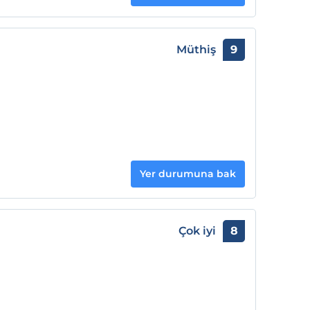
Müthiş
9
Yer durumuna bak
Çok iyi
8