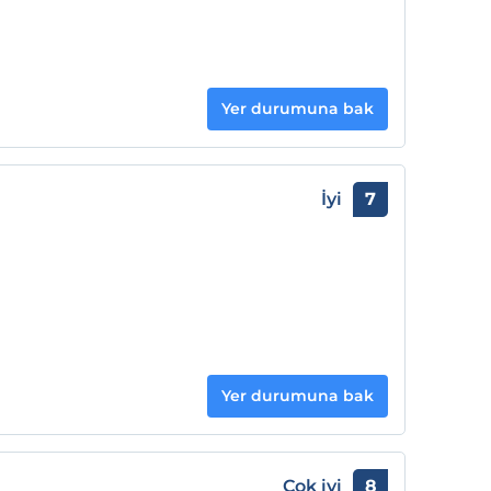
Yer durumuna bak
İyi
7
Yer durumuna bak
Çok iyi
8