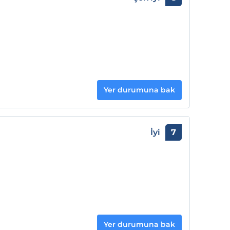
Yer durumuna bak
İyi
7
Yer durumuna bak