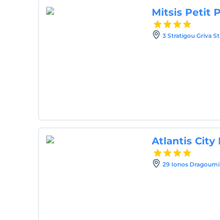
Mitsis Petit P
3 Stratigou Griva S
Atlantis City
29 Ionos Dragoumi 