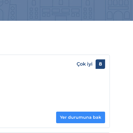
Çok iyi
8
Yer durumuna bak