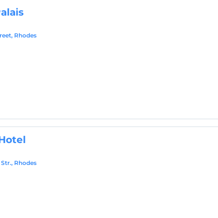
alais
treet, Rhodes
 Hotel
Str., Rhodes