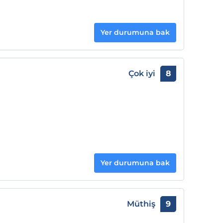
Yer durumuna bak
Çok iyi
8
Yer durumuna bak
Müthiş
9