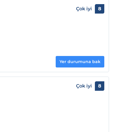
Çok iyi
8
Yer durumuna bak
Çok iyi
8