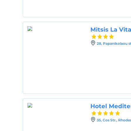
Mitsis La Vit
28, Papanikolaou s
Hotel Medite
35, Cos Str., Rhode