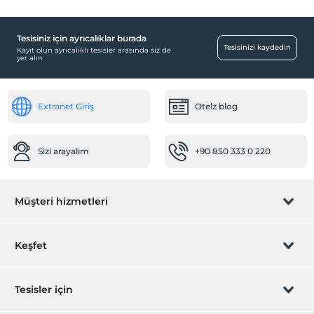
Tesisiniz için ayrıcalıklar burada
Tesisinizi kaydedin
Kayıt olun ayrıcalıklı tesisler arasında siz de
yer alın
Extranet Giriş
Otelz blog
Sizi arayalım
+90 850 333 0 220
Müşteri hizmetleri
Rezervasyon yönet
Keşfet
Sizi arayalım
Hediye Kart
Tesisler için
İştirak olun