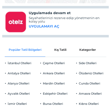
Uygulamada devam et
Seyahatlerinizi rezerve edip yönetmenin en
kolay yolu
UYGULAMAYI AÇ
Popüler Tatil Bölgeleri
Kış Tatili
Kategoriler
P
İstanbul Otelleri
Çeşme Otelleri
Side Otelleri
Antalya Otelleri
Ankara Otelleri
Ölüdeniz Otelleri
Alanya Otelleri
Mardin Otelleri
Cunda Otelleri
Ayvalık Otelleri
Eskişehir Otelleri
Amasra Otelleri
İzmir Otelleri
Bursa Otelleri
Kıbrıs Otelleri