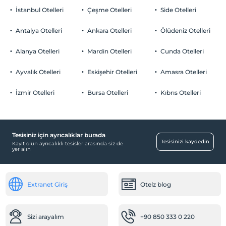
İstanbul Otelleri
Çeşme Otelleri
Side Otelleri
Antalya Otelleri
Ankara Otelleri
Ölüdeniz Otelleri
Alanya Otelleri
Mardin Otelleri
Cunda Otelleri
Ayvalık Otelleri
Eskişehir Otelleri
Amasra Otelleri
İzmir Otelleri
Bursa Otelleri
Kıbrıs Otelleri
Tesisiniz için ayrıcalıklar burada
Tesisinizi kaydedin
Kayıt olun ayrıcalıklı tesisler arasında siz de
yer alın
Extranet Giriş
Otelz blog
Sizi arayalım
+90 850 333 0 220