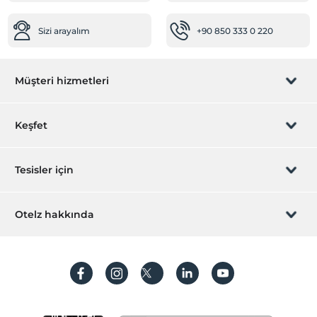
Sizi arayalım
+90 850 333 0 220
Müşteri hizmetleri
Rezervasyon yönet
Keşfet
Sizi arayalım
Hediye Kart
Tesisler için
İştirak olun
ZPara Nedir?
Hemen tesisinizi ekleyin
Otelz hakkında
İletişim
Üye girişi
Villa/Daire ekleyin
Hakkımızda
Sıkça sorulan sorular
Hesap oluştur
Sürdürülebilirlik
Kişisel Verilerin Korunması