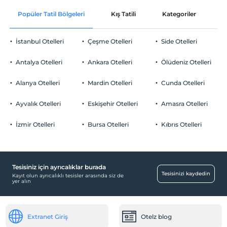
Popüler Tatil Bölgeleri
Kış Tatili
Kategoriler
P
İstanbul Otelleri
Çeşme Otelleri
Side Otelleri
Antalya Otelleri
Ankara Otelleri
Ölüdeniz Otelleri
Alanya Otelleri
Mardin Otelleri
Cunda Otelleri
Ayvalık Otelleri
Eskişehir Otelleri
Amasra Otelleri
İzmir Otelleri
Bursa Otelleri
Kıbrıs Otelleri
Tesisiniz için ayrıcalıklar burada
Tesisinizi kaydedin
Kayıt olun ayrıcalıklı tesisler arasında siz de
yer alın
Extranet Giriş
Otelz blog