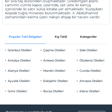
bir sıra taş dizisinden oluşmaktadır. Dikdörtgen planlı
caminin cümle kapısı üzerinde, üst üste iki kartuş
içerisinde iki satır sülüs kitabe yer almaktadır. Kuzeybatı
köşede tuğla minaresi bulunmaktadır. II. Abdülhamid
zamanından kalma üzeri nakışlı ahşap bir tavanı vardır.
Popüler Tatil Bölgeleri
Kış Tatili
Kategoriler
P
İstanbul Otelleri
Çeşme Otelleri
Side Otelleri
Antalya Otelleri
Ankara Otelleri
Ölüdeniz Otelleri
Alanya Otelleri
Mardin Otelleri
Cunda Otelleri
Ayvalık Otelleri
Eskişehir Otelleri
Amasra Otelleri
İzmir Otelleri
Bursa Otelleri
Kıbrıs Otelleri