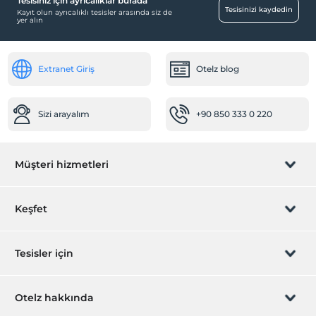
Tesisiniz için ayrıcalıklar burada
Tesisinizi kaydedin
Kayıt olun ayrıcalıklı tesisler arasında siz de
yer alın
Extranet Giriş
Otelz blog
Sizi arayalım
+90 850 333 0 220
Müşteri hizmetleri
Rezervasyon yönet
Keşfet
Sizi arayalım
Hediye Kart
Tesisler için
İştirak olun
ZPara Nedir?
Hemen tesisinizi ekleyin
Otelz hakkında
İletişim