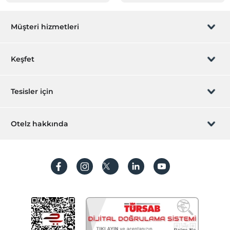
Müşteri hizmetleri
Rezervasyon yönet
Keşfet
Sizi arayalım
Hediye Kart
Tesisler için
İştirak olun
ZPara Nedir?
Hemen tesisinizi ekleyin
Otelz hakkında
İletişim
Üye girişi
Villa/Daire ekleyin
Hakkımızda
Sıkça sorulan sorular
Hesap oluştur
Sürdürülebilirlik
Kişisel Verilerin Korunması
Koşullar ve şartlar
İşlem rehberi