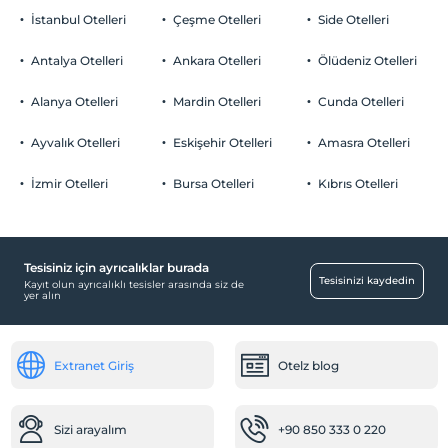
İstanbul Otelleri
Çeşme Otelleri
Side Otelleri
Antalya Otelleri
Ankara Otelleri
Ölüdeniz Otelleri
Alanya Otelleri
Mardin Otelleri
Cunda Otelleri
Ayvalık Otelleri
Eskişehir Otelleri
Amasra Otelleri
İzmir Otelleri
Bursa Otelleri
Kıbrıs Otelleri
Tesisiniz için ayrıcalıklar burada
Tesisinizi kaydedin
Kayıt olun ayrıcalıklı tesisler arasında siz de
yer alın
Extranet Giriş
Otelz blog
Sizi arayalım
+90 850 333 0 220