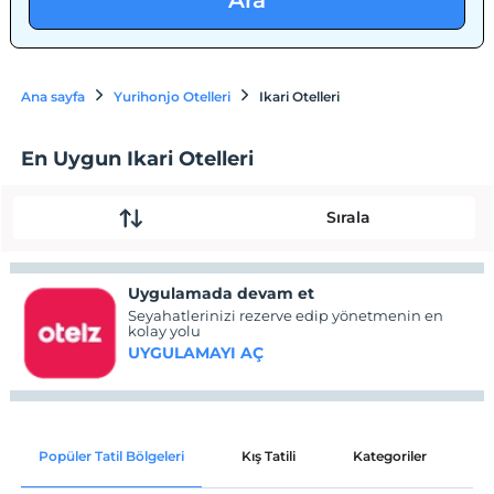
Ara
Ana sayfa
Yurihonjo Otelleri
Ikari Otelleri
En Uygun Ikari Otelleri
Sırala
Uygulamada devam et
Seyahatlerinizi rezerve edip yönetmenin en
kolay yolu
UYGULAMAYI AÇ
Popüler Tatil Bölgeleri
Kış Tatili
Kategoriler
P