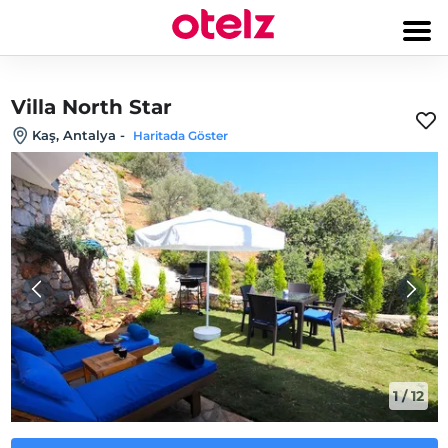
Villa North Star
Kaş, Antalya
-
Haritada Göster
1
/
12