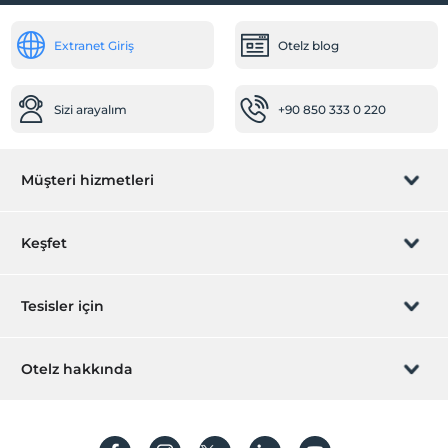
Extranet Giriş
Otelz blog
Sizi arayalım
+90 850 333 0 220
Müşteri hizmetleri
Rezervasyon yönet
Keşfet
Sizi arayalım
Hediye Kart
Tesisler için
İştirak olun
ZPara Nedir?
Hemen tesisinizi ekleyin
Otelz hakkında
İletişim
Üye girişi
Villa/Daire ekleyin
Hakkımızda
Sıkça sorulan sorular