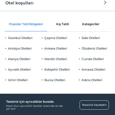
Halka açık plaj
Evcil hayvan kabul edilmemektedir.
Otel koşulları
Sigara
Çakıl plaj
Check/in
Otopark
Sigara içilen alanlar var
En erken saat 16:00 ve sonrası
Ücretsiz Özel Otopark
Giriş saatleri
Popüler Tatil Bölgeleri
Kış Tatili
Kategoriler
P
Check/out
En geç saat 10:00 ve öncesi
Otopark (Tesis bünyesinde)
Çocuklar
2 yaşına kadar olan bebekler ücretsizdir.
İstanbul Otelleri
Çeşme Otelleri
Side Otelleri
Evcil Hayvan
Tesisin ücretsiz çocuk politkası yoktur
Evcil hayvan kabul edilmemektedir.
Antalya Otelleri
Ankara Otelleri
Ölüdeniz Otelleri
Sigara
Ortak Alanlar
Sigara içilen alanlar var
Alanya Otelleri
Mardin Otelleri
Cunda Otelleri
Çocuklar
Bahçe
2 yaşına kadar olan bebekler ücretsizdir.
Ayvalık Otelleri
Eskişehir Otelleri
Amasra Otelleri
Diğer
Tesisin ücretsiz çocuk politkası yoktur
İzmir Otelleri
Bursa Otelleri
Kıbrıs Otelleri
Klima
Tesisiniz için ayrıcalıklar burada
Tesisinizi kaydedin
Kayıt olun ayrıcalıklı tesisler arasında siz de
yer alın