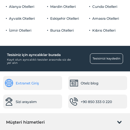
Odalarda sigara içilmez
Alanya Otelleri
Mardin Otelleri
Cunda Otelleri
Otopark
Çocuklar
2 yaşına kadar olan bebekler ücretsizdir.
Ücretsiz Halka Açık Otopark
Ayvalık Otelleri
Eskişehir Otelleri
Amasra Otelleri
Her bir oda için 12 yaşına kadar 1 çocuk ücretsizdir
Otopark (Tesis disinda)
İzmir Otelleri
Bursa Otelleri
Kıbrıs Otelleri
Tesisiniz için ayrıcalıklar burada
Havuz
Tesisinizi kaydedin
Kayıt olun ayrıcalıklı tesisler arasında siz de
yer alın
Açık Yüzme Havuzu
Ortak Alanlar
Extranet Giriş
Otelz blog
Bahçe
Resepsiyon Hizmetleri
Sizi arayalım
+90 850 333 0 220
24 saat açık resepsiyon
Temizlik Hizmetleri
Müşteri hizmetleri
Günlük temizlik hizmeti