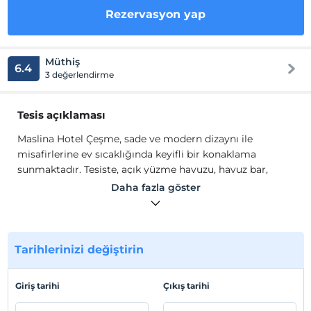
Rezervasyon yap
Müthiş
6.4
3 değerlendirme
Tesis açıklaması
Maslina Hotel Çeşme, sade ve modern dizaynı ile
misafirlerine ev sıcaklığında keyifli bir konaklama
sunmaktadır. Tesiste, açık yüzme havuzu, havuz bar,
restoran, kahvaltı salonu ve bahçe bulunmaktadır.
Daha fazla göster
Odalarda, gardırop, klima, ısıtma, TV, uydu kanalları, Wi-
Fi, ücretsiz banyo malzemesi bulunmaktadır.
Tarihlerinizi değiştirin
Tesis lokasyon bilgileri
Ilıca Çeşme'de konumlanmaktadır.
Giriş tarihi
Çıkış tarihi
Sahil