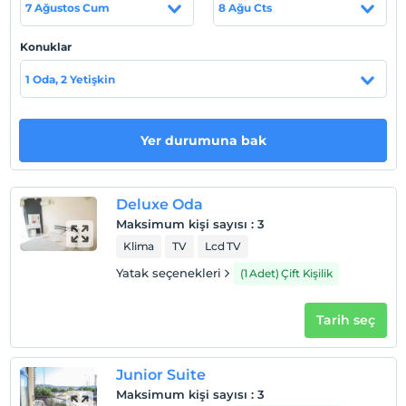
7 Ağustos Cum
8 Ağu Cts
Ilıca Plajı 6 dk. yürüme mesafesindedir.
Konuklar
1 Oda, 2 Yetişkin
Haritada Göster
Yer durumuna bak
Otel koşulları
Check/in
En erken saat 14:00 ve sonrası
Deluxe Oda
Maksimum kişi sayısı
:
3
Check/out
Klima
TV
Lcd TV
En geç saat 12:00 ve öncesi
Yatak seçenekleri
(1 Adet) Çift Kişilik
Evcil Hayvan
Evcil hayvan kabul edilmemektedir.
Tarih seç
Sigara
Odalarda sigara içilmez
Junior Suite
Çocuklar
Maksimum kişi sayısı
:
3
2 yaşına kadar olan bebekler ücretsizdir.