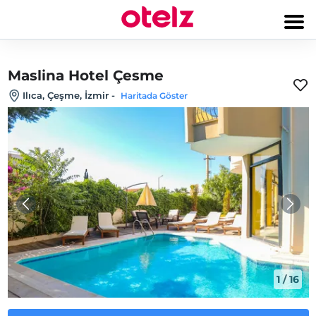
Maslina Hotel Çesme
Ilıca, Çeşme, İzmir
-
Haritada Göster
1
/
16