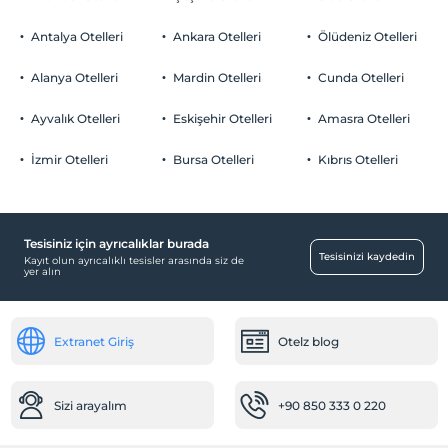
Evcil hayvan kabul edilmemektedir.
Antalya Otelleri
Ankara Otelleri
Ölüdeniz Otelleri
Sigara
Odalarda sigara içilmez
Alanya Otelleri
Mardin Otelleri
Cunda Otelleri
Otopark
Çocuklar
Tesisimizde 14 yaş altı çocuklar konaklayamaz
Ücretsiz Halka Açık Otopark
Ayvalık Otelleri
Eskişehir Otelleri
Amasra Otelleri
Otopark (Tesis disinda)
İzmir Otelleri
Bursa Otelleri
Kıbrıs Otelleri
Tesisiniz için ayrıcalıklar burada
Temizlik Hizmetleri
Tesisinizi kaydedin
Kayıt olun ayrıcalıklı tesisler arasında siz de
yer alın
Günlük temizlik hizmeti
Ulaşım
Extranet Giriş
Otelz blog
Transfer servisi (ücretsiz)
Sağlık
Sizi arayalım
+90 850 333 0 220
Hastaneye kolay ulaşım (15 dakika)
Havuz