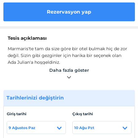
Rezervasyon yap
Tesis açıklaması
Marmaris'te tam da size göre bir otel bulmak hiç de zor
değil. Sizin gibi gezginler için harika bir seçenek olan
Ada Julian'a hoşgeldiniz.
Daha fazla göster
Ada Julian, konuklarına şık odalarda düz ekran TV, split
klima ve minibar gibi çeşitli oda olanakları sunmakta
olup, süper hızlı ücretsiz internet erişimi sayesinde
internete bağlanmak da mümkündür.
Tarihlerinizi değiştirin
Tatilinizi daha keyifli kılmak üzere oda servisi hizmeti
sunuyor. Tesiste ayrıca havuz ve tercih ettiğiniz pansiyon
Giriş tarihi
Çıkış tarihi
tipine göre zengin açık büfe kahvaltı veya 3 öğün zengin
açık büfe mevcuttur. Araçla gelen konuklar halka açık
9 Ağustos Paz
10 Ağu Pzt
ücretsiz otoparktan yararlanabilirler.