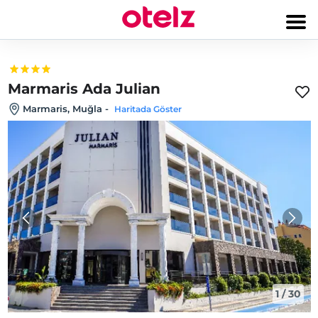
Marmaris Ada Julian
Marmaris, Muğla
-
Haritada Göster
1
/
30